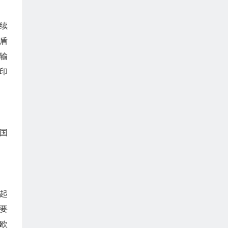
续
盾
输
印
国
起
要
欧