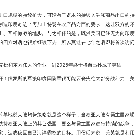
进口规模的持续扩大，可没有了资本的持续入驻和商品出口的持
创造印度奇迹？再加上特朗在农产品方面的要求，这让双方的矛
击、互相侮辱的地步。与之相伴的是，既然美国已经无力向印度
的四方对话也很难继续下去，所以莫迪在七年之后即将首次访问
克松和东方伟人的作业，到2025年终于将自己抄成了笑话。
开了俄罗斯的军援印度国防军很可能要丧失绝大部分战斗力，美
简单地说大陆均势策略就是这个样子，当欧亚大陆有霸主国家崛
扶持欧亚大陆上的其它强国，要么与霸主国家进行持续的战争，
家，达成稳固自己海洋霸权的目标。用俗话来说，美英就是利用