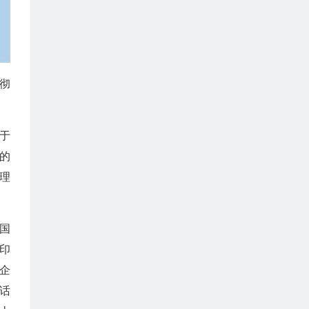
彻
于
的
理
国
印
企
话