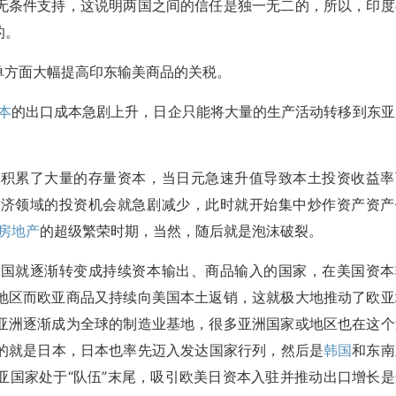
无条件支持，这说明两国之间的信任是独一无二的，所以，印度
的。
，单方面大幅提高印东输美商品的关税。
本
的出口成本急剧上升，日企只能将大量的生产活动转移到东亚
本积累了大量的存量资本，当日元急速升值导致本土投资收益率
经济领域的投资机会就急剧减少，此时就开始集中炒作资产资产
房地产
的超级繁荣时期，当然，随后就是泡沫破裂。
美国就逐渐转变成持续资本输出、商品输入的国家，在美国资本
地区而欧亚商品又持续向美国本土返销，这就极大地推动了欧亚
亚洲逐渐成为全球的制造业基地，很多亚洲国家或地区也在这个
的就是日本，日本也率先迈入发达国家行列，然后是
韩国
和东南
亚国家处于“队伍”末尾，吸引欧美日资本入驻并推动出口增长是