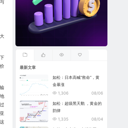
与
大
下
价
最新文章
如松：日本高喊“救命”，黄
金暴涨
输
1,306
08/06
地
如松：超级黑天鹅 ，黄金的
过
韵律
亚
1,335
08/04
这