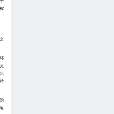
十
榷
之
环
竞
水
特
朗
迪