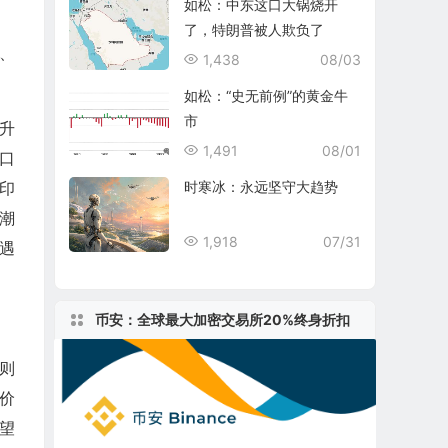
如松：中东这口大锅烧开
了，特朗普被人欺负了
、
1,438
08/03
如松：“史无前例”的黄金牛
市
升
1,491
08/01
口
印
时寒冰：永远坚守大趋势
潮
1,918
07/31
遇
币安：全球最大加密交易所20%终身折扣
则
价
望