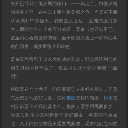
东扩已经到了俄罗斯的家门口——乌克兰、白俄罗斯
和格鲁吉亚，在中东主要也是美俄之争。当美军不断
从欧洲和中东撤出、转向亚太之后，亚洲的压力加
大，而欧洲方向上的压力减轻，普京当然开心不已，
甚至内心会感激特朗普。至于欧洲大陆上一群勾心斗
角的国家，俄罗斯很容易应付。
普京既然得到了这么大的战略利益，那点经济利益的
损失也就不算什么了，也就可以开开心心地咽下“血
泪”。
特朗普在当今世界上的国家领导人中鲜有朋友，但普
京应该是他的好朋友，或许
英国
首相约翰逊、
日本
首
相安倍晋三都只能算半个。很多人愿意用见面多少、
会谈次数多少来判断是不是好朋友，事实却不会如
此，真正的好朋友是不需要见面的，观察他们之间的