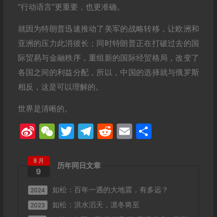
“行动语言”更重要，也更准确。
就因为特朗普迅速推动了美军的战略转移，让欧洲和
亚洲的压力此消彼长；同时特朗普正在打破过去的国
际贸易与金融秩序，重组新的国际经贸格局，改变了
各国之间的利益分配，所以，中国的选择就与俄罗斯
相反，这是可以理解的。
世界是清晰的。
Sina
WeChat
Twitter
Telegram
Reddit
Email
分
Weibo
享
8 月
历年同日文章
9
如松：百年一遇的大地震，有多远？
2024
如松：洪水滔天，凛冬将至
2023