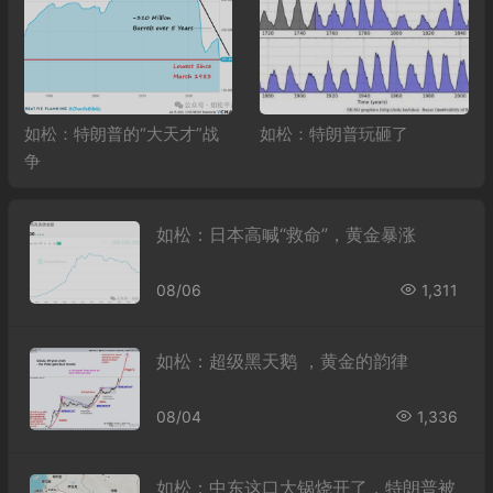
如松：特朗普的“大天才”战
如松：特朗普玩砸了
争
如松：日本高喊“救命”，黄金暴涨
08/06
1,311
如松：超级黑天鹅 ，黄金的韵律
08/04
1,336
如松：中东这口大锅烧开了，特朗普被