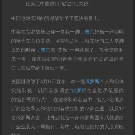
亿美元中国进口商品加征关税。
中国也对美国的贸易战给予了坚决的反击.
中美在贸易战场上你一拳我一脚，
普京
想当一只聪明
的猴子在旁边看戏。可突然之间，就在场内二人拳脚
正欢的时候，
普京
却“咣当”一声跌倒了。等普京爬起
来一看，原来就在特朗普全心全意进行贸易战的当
口，却抽空给了自己一拳。
美国财政部于4月6日宣布，对一批
俄罗斯
个人和实体
实施制裁，以回应所谓的“
俄罗斯
在全世界范围内
的‘全部恶意行为’”。在这份制裁名当中，包括7名俄罗
斯商业领导人和他们拥有或控制的12家企业，以及17
名俄罗斯高官，此外还包括一家俄罗斯国有武器进出
口企业及其下属银行，其中，就包括俄铝的大股东欧