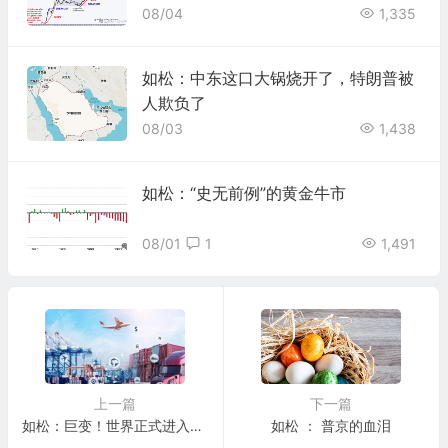
08/04
1,335
如松：中东这口大锅烧开了，特朗普被
人欺负了
08/03
1,438
如松：“史无前例”的黄金牛市
08/01
1
1,491
上一篇
下一篇
如松：巨变！世界正式进入对抗时代……
如松 ： 普京的血泪