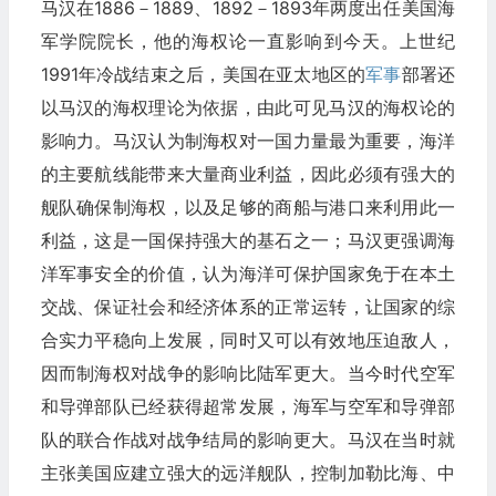
马汉在1886－1889、1892－1893年两度出任美国海
军学院院长，他的海权论一直影响到今天。上世纪
1991年冷战结束之后，美国在亚太地区的
军事
部署还
以马汉的海权理论为依据，由此可见马汉的海权论的
影响力。马汉认为制海权对一国力量最为重要，海洋
的主要航线能带来大量商业利益，因此必须有强大的
舰队确保制海权，以及足够的商船与港口来利用此一
利益，这是一国保持强大的基石之一；马汉更强调海
洋军事安全的价值，认为海洋可保护国家免于在本土
交战、保证社会和经济体系的正常运转，让国家的综
合实力平稳向上发展，同时又可以有效地压迫敌人，
因而制海权对战争的影响比陆军更大。当今时代空军
和导弹部队已经获得超常发展，海军与空军和导弹部
队的联合作战对战争结局的影响更大。马汉在当时就
主张美国应建立强大的远洋舰队，控制加勒比海、中