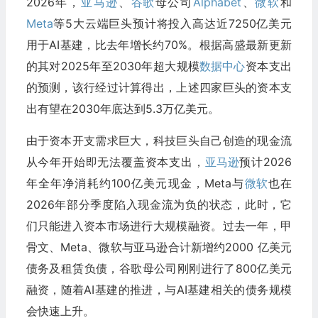
2026年，
亚马逊
、
谷歌
母公司
Alphabet
、
微软
和
Meta
等5大云端巨头预计将投入高达近7250亿美元
用于AI基建，比去年增长约70%。根据高盛最新更新
的其对2025年至2030年超大规模
数据中心
资本支出
的预测，该行经过计算得出，上述四家巨头的资本支
出有望在2030年底达到5.3万亿美元。
由于资本开支需求巨大，科技巨头自己创造的现金流
从今年开始即无法覆盖资本支出，
亚马逊
预计2026
年全年净消耗约100亿美元现金，Meta与
微软
也在
2026年部分季度陷入现金流为负的状态，此时，它
们只能进入资本市场进行大规模融资。过去一年，甲
骨文、Meta、微软与亚马逊合计新增约2000 亿美元
债务及租赁负债，谷歌母公司刚刚进行了800亿美元
融资，随着AI基建的推进，与AI基建相关的债务规模
会快速上升。