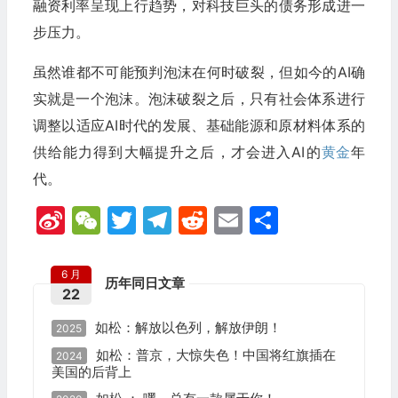
融资利率呈现上行趋势，对科技巨头的债务形成进一
步压力。
虽然谁都不可能预判泡沫在何时破裂，但如今的AI确
实就是一个泡沫。泡沫破裂之后，只有社会体系进行
调整以适应AI时代的发展、基础能源和原材料体系的
供给能力得到大幅提升之后，才会进入AI的
黄金
年
代。
Sina
WeChat
Twitter
Telegram
Reddit
Email
分
Weibo
享
6 月
历年同日文章
22
如松：解放以色列，解放伊朗！
2025
如松：普京，大惊失色！中国将红旗插在
2024
美国的后背上