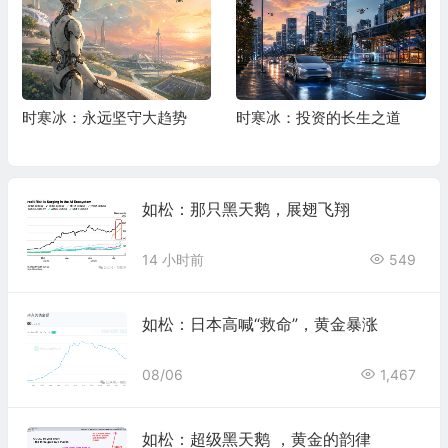
时寒冰：永远坚守大趋势
时寒冰：投资的长生之道
如松：那只黑天鹅，展翅飞翔
14 小时前
549
如松：日本高喊“救命”，黄金暴涨
08/06
1,467
如松：超级黑天鹅 ，黄金的韵律