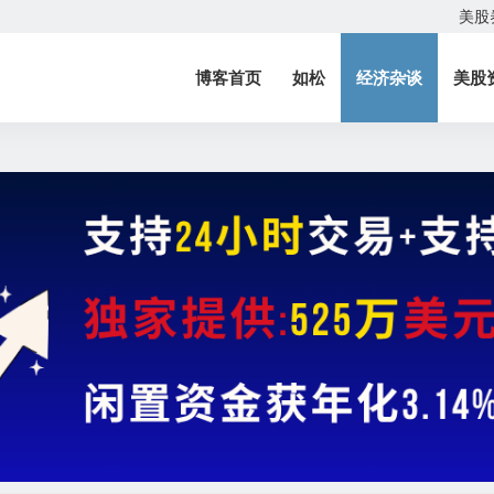
美股
博客首页
如松
经济杂谈
美股