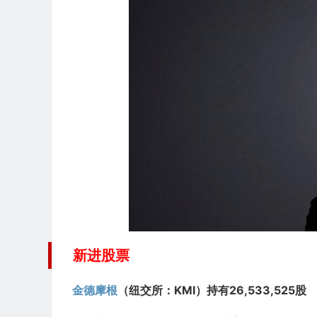
新进股票
金德摩根
（纽交所：KMI）持有26,533,525
股