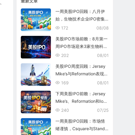
最新文章
油、
一周美股IPO回顾：八月伊
始，生物技术企业IPO密集
涌现
172
08/08
美股IPO市场前瞻：8月第一
周IPO市场迎来3家生物科技
公司和1家银行
202
08/01
美股IPO周度回顾：Jersey
Mike’s与Reformation表现平
平
169
08/01
下周美股IPO前瞻：Jersey
Mike’s、Reformation和Ioni
c Digital将为7月收官
240
07/25
一周美股IPO回顾：市场情
绪谨慎，Csquare与Standa