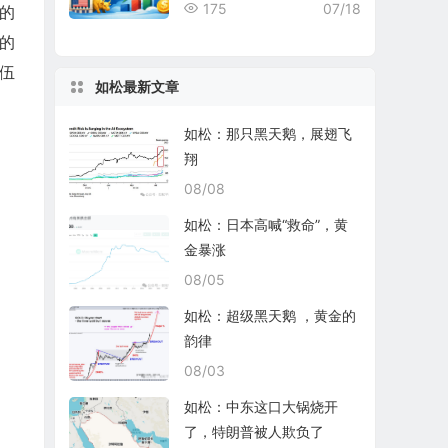
rd Nuclear表现均不尽如人
175
07/18
它的
意
的
尔伍
如松最新文章
如松：那只黑天鹅，展翅飞
翔
08/08
如松：日本高喊“救命”，黄
金暴涨
08/05
如松：超级黑天鹅 ，黄金的
韵律
08/03
如松：中东这口大锅烧开
了，特朗普被人欺负了