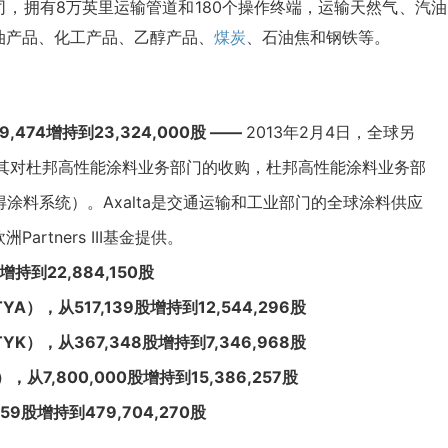
能源公司，拥有8万英里运输管道和180个操作终端，运输天然气、汽
油产品、化工产品、乙醇产品、
煤炭
、石油焦和钢铁等。
,474增持到23,324,000股 ——
2013年2月4日，全球另
其对
杜邦
高性能涂料业务部门的收购，杜邦高性能涂料业务部
ms（艾仕得涂料系统）。Axalta是交通运输和工业部门的全球涂料供应
artners III基金提供。
增持到22,884,150股
A），从517,139股增持到12,544,296股
K），从367,348股增持到7,346,968股
从7,800,000股增持到15,386,257股
59股增持到479,704,270股