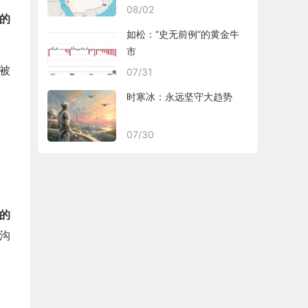
08/02
的
如松：“史无前例”的黄金牛
市
被
07/31
时寒冰：永远坚守大趋势
07/30
的
沟