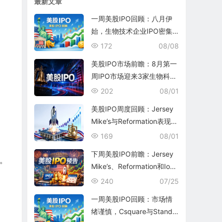
最新文章
一周美股IPO回顾：八月伊
始，生物技术企业IPO密集
涌现
172
08/08
美股IPO市场前瞻：8月第一
周IPO市场迎来3家生物科技
公司和1家银行
202
08/01
美股IPO周度回顾：Jersey
Mike’s与Reformation表现平
平
169
08/01
下周美股IPO前瞻：Jersey
。
Mike’s、Reformation和Ioni
c Digital将为7月收官
240
07/25
一周美股IPO回顾：市场情
绪谨慎，Csquare与Standa