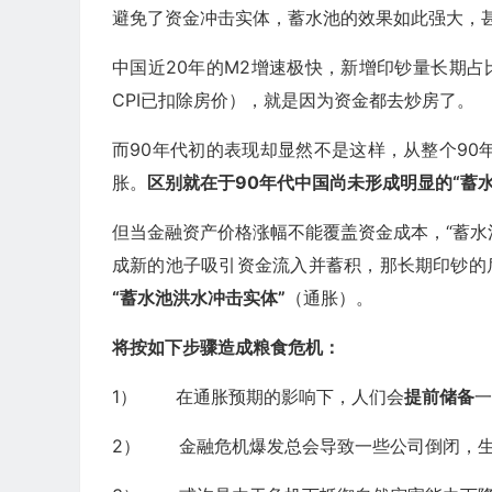
避免了资金冲击实体，蓄水池的效果如此强大，
中国近20年的M2增速极快，新增印钞量长期占比
CPI已扣除房价），就是因为资金都去炒房了。
而90年代初的表现却显然不是这样，从整个90
胀。
区别就在于
90
年代中国尚未形成明显的“蓄水
但当金融资产价格涨幅不能覆盖资金成本，“蓄水
成新的池子吸引资金流入并蓄积，那长期印钞的
“蓄水池洪水冲击实体”
（通胀）。
将按如下步骤造成粮食危机：
1） 在通胀预期的影响下，人们会
提前储备
一
2） 金融危机爆发总会导致一些公司倒闭，生