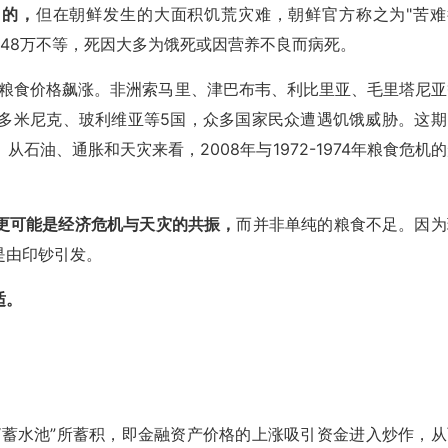
常的，
但在朝鲜发生的大面积饥荒灾难，朝鲜官方称之为"苦难
至48万不等，死因大多为饿死或因营养不良而病死。
，粮食价格飙涨。非洲索马里、津巴布韦、利比里亚、毛里塔尼亚
美多米尼克、玻利维亚等5国，众多国家民众遭遇饥饿威胁。这期
从石油、通胀和天灾来看，2008年与1972-1974年粮食危机
更可能是经济危机与天灾的共振，
而并非单纯的粮食不足。因为
是由印钞引发。
适。
“蓄水池”所蓄积，即金融资产价格的上涨吸引资金进入炒作，从