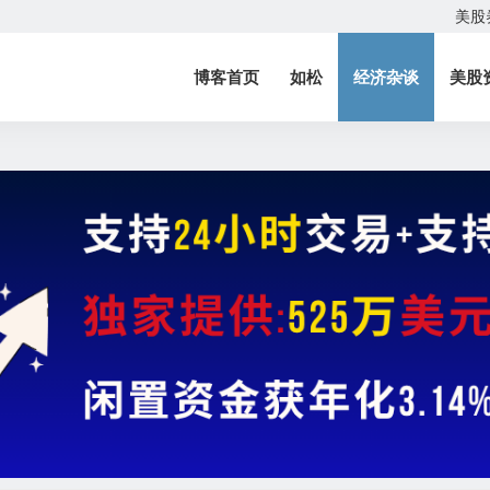
美股
博客首页
如松
经济杂谈
美股