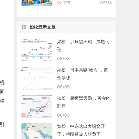
rd Nuclear表现均不尽如人
175
07/18
意
如松最新文章
如松：那只黑天鹅，展翅飞
翔
08/08
如松：日本高喊“救命”，黄
金暴涨
机
08/05
同
如松：超级黑天鹅 ，黄金的
格
韵律
08/03
引
如松：中东这口大锅烧开
了，特朗普被人欺负了