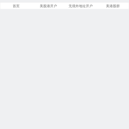
首页
美股港开户
无境外地址开户
美港股群
站点导航
盈透证券开户
第一证券开户
美股开户门槛
复星证券开户
致富证券开户
腾达证券开户
投资比特币
必贝免佣开户
第一证券教程
港股开户指引
港美股VIP群
商务合作