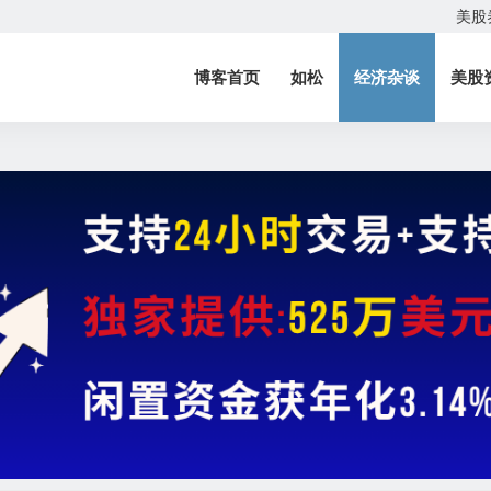
美股
博客首页
如松
经济杂谈
美股