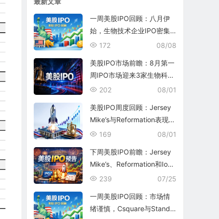
最新文章
一周美股IPO回顾：八月伊
始，生物技术企业IPO密集
涌现
172
08/08
美股IPO市场前瞻：8月第一
周IPO市场迎来3家生物科技
公司和1家银行
202
08/01
美股IPO周度回顾：Jersey
Mike’s与Reformation表现平
平
169
08/01
下周美股IPO前瞻：Jersey
Mike’s、Reformation和Ioni
c Digital将为7月收官
239
07/25
一周美股IPO回顾：市场情
绪谨慎，Csquare与Standa