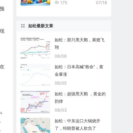
rd Nuclear表现均不尽如人
175
07/18
预
意
如松最新文章
现
如松：那只黑天鹅，展翅飞
翔
08/08
在
如松：日本高喊“救命”，黄
金暴涨
08/05
如松：超级黑天鹅 ，黄金的
韵律
08/03
如松：中东这口大锅烧开
了，特朗普被人欺负了