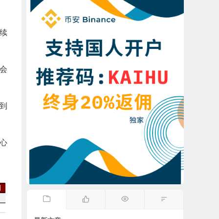
续
会
到
心