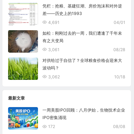
凭栏：抢粮、基建狂潮、房价泡沫和对外逆
差——历史上的1993
4,691
04/01
如松：刚刚过去的一周，我们遭逢了千年未
有之大变局
3,061
08/28
对供给过于自信了？全球粮食价格会迎来大
波动吗？
3,062
10/18
最新文章
一周美股IPO回顾：八月伊始，生物技术企业
IPO密集涌现
172
08/08