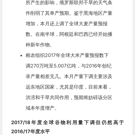
所产生的影响，俄罗斯联邦干旱的天气条
件削弱了其单产预期。鉴于黑海地区产量
增加，本月还上调了全球大麦产量预报
数。在南半球，
阿根廷
和
巴西
已经开始播
种新年作物。
粮农组织2017年全球大米产量预报数下
调270万吨至5.007亿吨，与2016年创纪
录产量相差无几。本月产量下调主要涉及
远东地区国家，尤其是
印度
，目前来看，
洪涝和干旱共同作用，预期将妨碍该分区
域本年度增产。
2017/18
年度全球谷物利用量下调但仍然高于
2016/17
年度水平