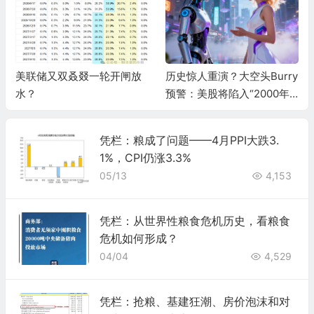
美联储又双叒叕一轮开闸放
历史惊人重演？大空头Burry
水？
预警：美股将陷入“2000年
式熊市”，AI泡沫两年内破灭
凭栏：粮成了问题——4月PPI大跌3.
1%，CPI仍涨3.3%
05/13
4,153
凭栏：从世界性粮食危机历史，看粮食
危机如何形成？
04/04
4,529
凭栏：抢粮、基建狂潮、房价泡沫和对