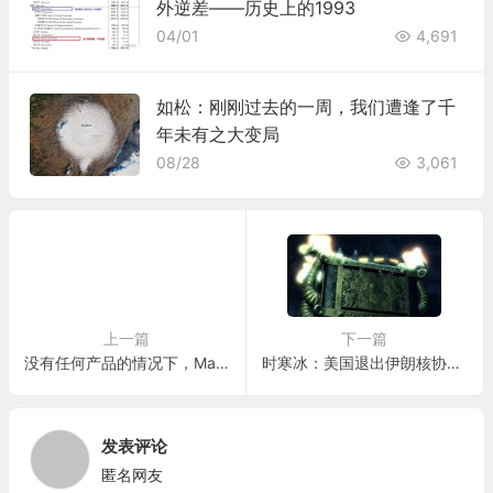
外逆差——历史上的1993
04/01
4,691
如松：刚刚过去的一周，我们遭逢了千
年未有之大变局
08/28
3,061
上一篇
下一篇
没有任何产品的情况下，Magic Leap又融到了5亿美元
时寒冰：美国退出伊朗核协议暗藏恐怖杀局
发表评论
匿名网友