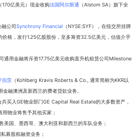
（170亿美元）现金收购
法国阿尔斯通
（Alstom SA）旗下全
金融公司
Synchrony Financial
（
NYSE
:
SYF
），在纽交所挂牌
的价格，发行1.25亿股股份，至多筹资32.5亿美元，估值介乎
通用金融将斥资17.75亿美元收购直升机租赁公司Milestone
罗伯茨
（
Kohlberg Kravis Roberts
& Co., 通常简称为KKR以
用金融澳洲及新西兰的费者贷款业务。
共买入GE物业部门GE Capital Real Estate的大多数资产，
元商用物业将售予其他买家；
金出售美国、墨西哥、澳大利亚和新西兰的车队业务；
欧洲私募股权融资业务；