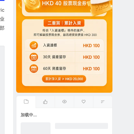
ic
业
部
加载中...