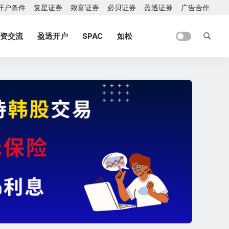
开户条件
复星证券
致富证券
必贝证券
盈透证券
广告合作
资交流
盈透开户
SPAC
如松