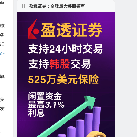
月至
盈透证券：全球最大美股券商
球
各
GE
ls-
团旗
、集
用发
、