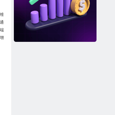
维
通
终端
增