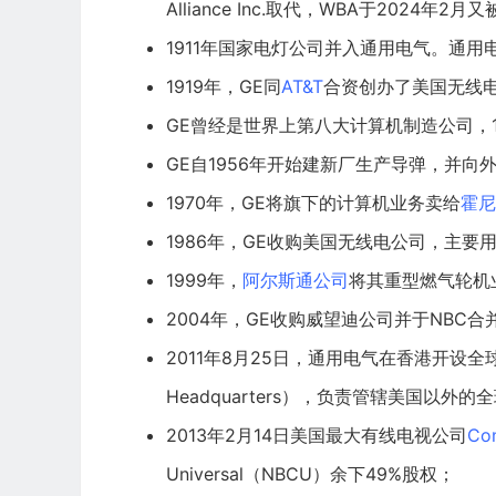
Alliance Inc.
取代，WBA于2024年2月又
1911年国家电灯公司并入通用电气。通
1919年，GE同
AT&T
合资创办了美国无线
GE曾经是世界上第八大计算机制造公司，
GE自1956年开始建新厂生产导弹，并向
1970年，GE将旗下的计算机业务卖给
霍尼
1986年，GE收购美国无线电公司，主要
1999年，
阿尔斯通公司
将其重型燃气轮机
2004年，GE收购威望迪公司并于NBC合
2011年8月25日，通用电气在香港开设全球增长及
Headquarters），负责管辖美国以外
2013年2月14日
美国最大
有线电视公司
Co
Universal（NBCU）余下49%股权；