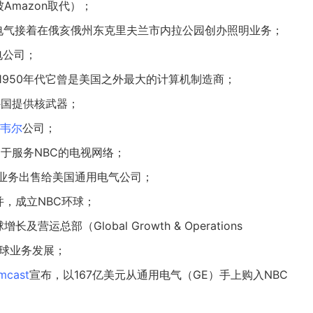
被
Amazon
取代）；
用电气接着在俄亥俄州东克里夫兰市内拉公园创办照明业务；
电公司；
1950年代它曾是美国之外最大的计算机制造商；
外国提供核武器；
韦尔
公司；
用于服务NBC的电视网络；
业务出售给美国通用电气公司；
并，成立NBC环球；
营运总部（Global Growth & Operations
的全球业务发展；
mcast
宣布，以167亿美元从通用电气（GE）手上购入NBC