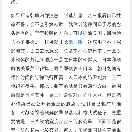
虑。
如果压迫朝鲜内部溃散，叛逃加剧，金三眼看自己性
命不保，会不会引爆核武？我估计这种同归于尽的念
头是有的。至于投弹的方向，可以排除美国，因为他
丢不了那么远；也可以排除
俄罗斯
，远东那鸟不拉屎
的地方，丢过去没意义；也基本不考虑日本，一直以
来朝鲜的外汇来源之一是在日本的朝鲜人，日本和朝
鲜的关系并不很坏，而且即便攻击日本，朝日之间有
很长时间的导弹飞行距离，以日本的防卫能力，金三
也很难得手。那么，剩下的就是只有两个方向，韩国
自然是首当其冲，金三也最恨对面的朴大姐。但既然
朴槿惠已经公开要金三的脑袋，估计自己也有所准
备，时刻监视着朝鲜的导弹基地和核武试验场。更重
要的是，三八线的宽度仅仅三百多公里，正面不是很
宽，防范起来比较容易。所以，虽然韩国是金三的重