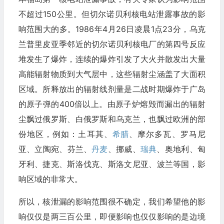
不超过150公里。但切尔诺贝利核电站泄露事故的影
响范围大的多。1986年4月26日凌晨1点23分，乌克
兰普里皮亚季邻近的切尔诺贝利核电厂的第四号反应
堆发生了爆炸，连续的爆炸引发了大火并散发出大量
高能辐射物质到大气层中，这些辐射尘涵盖了大面积
区域。所释放出的辐射线剂量是二战时期爆炸于广岛
的原子弹的400倍以上。由原子炉熔毁而漏出的辐射
尘飘过俄罗斯、白俄罗斯和乌克兰，也飘过欧洲的部
份地区，例如：土耳其、
希腊
、摩尔多瓦、罗马尼
亚、立陶宛、芬兰、
丹麦
、挪威、
瑞典
、奥地利、匈
牙利、捷克、斯洛伐克、斯洛文尼亚、波兰等国，影
响区域的非常大。
所以，核泄漏的影响范围很不确定，我们希望他的影
响仅仅是两三百公里，即便影响也仅仅影响的是边境