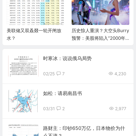
历史惊人重演？大空头Burry
日本央行历史性逆转，意味
预警：美股将陷入“2000年
着什么？
式熊市”，AI泡沫两年内破灭
时寒冰：说说俄乌局势
02/25
7
4,230
如松：请易南昌书
03/31
2
2,977
路财主：印钞650万亿，日本物价为什
么不涨？