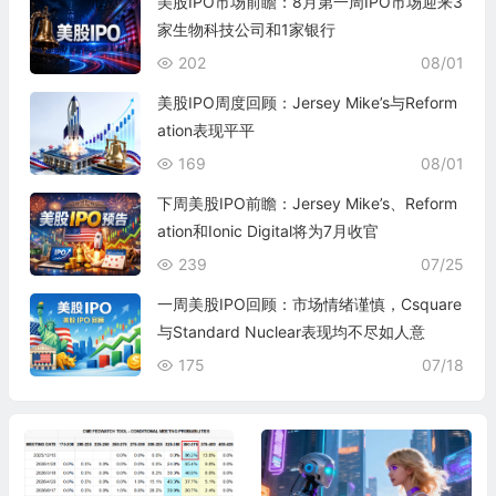
美股IPO市场前瞻：8月第一周IPO市场迎来3
家生物科技公司和1家银行
202
08/01
美股IPO周度回顾：Jersey Mike’s与Reform
ation表现平平
169
08/01
下周美股IPO前瞻：Jersey Mike’s、Reform
ation和Ionic Digital将为7月收官
239
07/25
一周美股IPO回顾：市场情绪谨慎，Csquare
与Standard Nuclear表现均不尽如人意
175
07/18