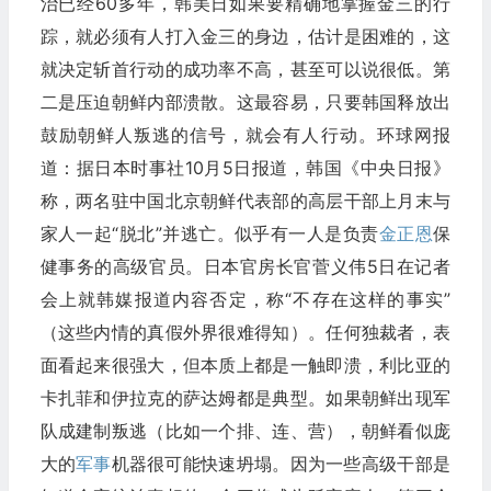
治已经60多年，韩美日如果要精确地掌握金三的行
踪，就必须有人打入金三的身边，估计是困难的，这
就决定斩首行动的成功率不高，甚至可以说很低。第
二是压迫朝鲜内部溃散。这最容易，只要韩国释放出
鼓励朝鲜人叛逃的信号，就会有人行动。环球网报
道：据日本时事社10月5日报道，韩国《中央日报》
称，两名驻中国北京朝鲜代表部的高层干部上月末与
家人一起“脱北”并逃亡。似乎有一人是负责
金正恩
保
健事务的高级官员。日本官房长官菅义伟5日在记者
会上就韩媒报道内容否定，称“不存在这样的事实”
（这些内情的真假外界很难得知）。任何独裁者，表
面看起来很强大，但本质上都是一触即溃，利比亚的
卡扎菲和伊拉克的萨达姆都是典型。如果朝鲜出现军
队成建制叛逃（比如一个排、连、营），朝鲜看似庞
大的
军事
机器很可能快速坍塌。因为一些高级干部是