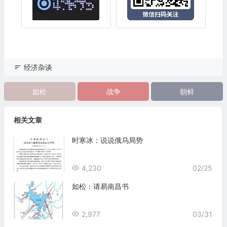
经济杂谈
如松
战争
朝鲜
相关文章
时寒冰：说说俄乌局势
4,230
02/25
如松：请易南昌书
2,977
03/31