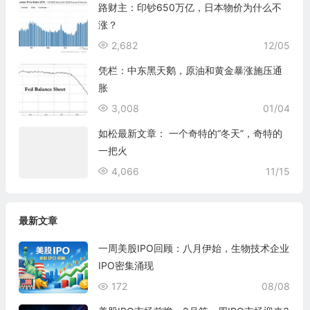
路财主：印钞650万亿，日本物价为什么不
涨？
2,682
12/05
凭栏：中东黑天鹅，原油和黄金暴涨施压通
胀
3,008
01/04
如松最新文章： 一个奇特的“冬天”，奇特的
一把火
4,066
11/15
最新文章
一周美股IPO回顾：八月伊始，生物技术企业
IPO密集涌现
172
08/08