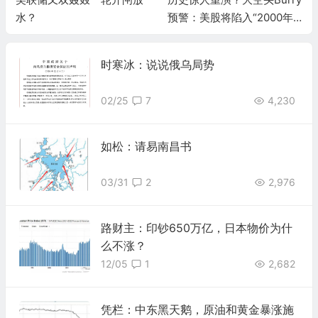
水？
预警：美股将陷入“2000年
式熊市”，AI泡沫两年内破灭
时寒冰：说说俄乌局势
02/25
7
4,230
如松：请易南昌书
03/31
2
2,976
路财主：印钞650万亿，日本物价为什
么不涨？
12/05
1
2,682
凭栏：中东黑天鹅，原油和黄金暴涨施