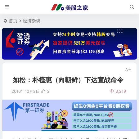
首页
经济杂谈
如松：朴槿惠（向朝鲜）下达宣战命令
2016年10月2日
2
3,219