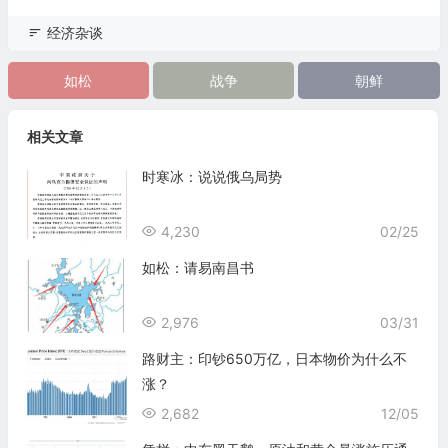
经济杂谈
如松
战争
朝鲜
相关文章
时寒冰：说说俄乌局势
4,230
02/25
如松：请易南昌书
2,976
03/31
路财主：印钞650万亿，日本物价为什么不
涨？
2,682
12/05