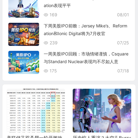
ation表现平平
169
08/01
下周美股IPO前瞻：Jersey Mike’s、Reform
ation和Ionic Digital将为7月收官
239
07/25
一周美股IPO回顾：市场情绪谨慎，Csquare
与Standard Nuclear表现均不尽如人意
175
07/18
美联储又双叒叕一轮开闸放
历史惊人重演？大空头Burry