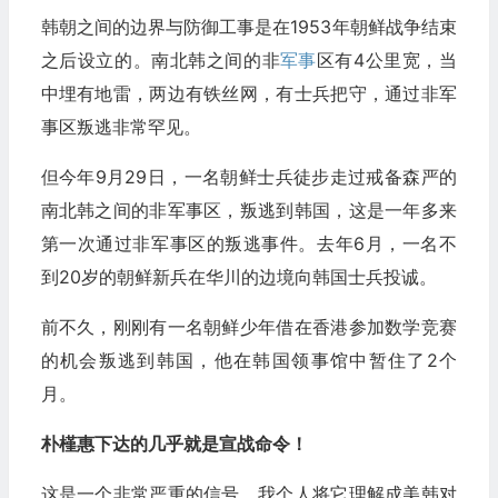
韩朝之间的边界与防御工事是在1953年朝鲜战争结束
之后设立的。南北韩之间的非
军事
区有4公里宽，当
中埋有地雷，两边有铁丝网，有士兵把守，通过非军
事区叛逃非常罕见。
但今年9月29日，一名朝鲜士兵徒步走过戒备森严的
南北韩之间的非军事区，叛逃到韩国，这是一年多来
第一次通过非军事区的叛逃事件。去年6月，一名不
到20岁的朝鲜新兵在华川的边境向韩国士兵投诚。
前不久，刚刚有一名朝鲜少年借在香港参加数学竞赛
的机会叛逃到韩国，他在韩国领事馆中暂住了2个
月。
朴槿惠下达的几乎就是宣战命令！
这是一个非常严重的信号，我个人将它理解成美韩对