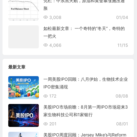
凭栏：中东黑天鹅，原油和黄金暴涨施压通
胀
3,008
01/04
如松最新文章： 一个奇特的“冬天”，奇特的
一把火
4,066
11/15
最新文章
一周美股IPO回顾：八月伊始，生物技术企业
IPO密集涌现
172
08/08
美股IPO市场前瞻：8月第一周IPO市场迎来3
家生物科技公司和1家银行
201
08/01
美股IPO周度回顾：Jersey Mike’s与Reform