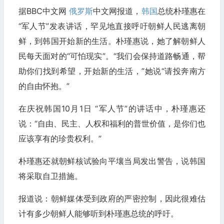
据BBC中文网
俄罗斯
中文网报道，
韩国
总统朴瑾惠在
“军人节”发表讲话，罕见地直接呼吁朝鲜人民逃离朝
鲜，到韩国开始新的生活。朴瑾惠说，她了解朝鲜人
民每天面对的“可怕现实”。“我们会保持道路畅通，帮
助你们找到希望，开始新的生活，”她说“请投奔南方
的自由怀抱。”
在庆祝韩国10月1日 “军人节”的讲话中，朴瑾惠还
说：“自由、民主、人权和福利的普世价值，是你们也
应该享有的珍贵权利。”
朴瑾惠还就朝鲜核试验向平壤当局发出警告，说韩国
将采取自卫措施。
报道说：朝鲜媒体受到政府的严密控制，因此很难估
计有多少朝鲜人能够听到朴瑾惠总统的呼吁。