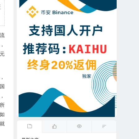
贬
流
，
元
，
国
，
所
如
就