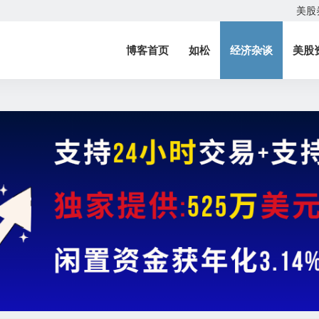
美股
博客首页
如松
经济杂谈
美股