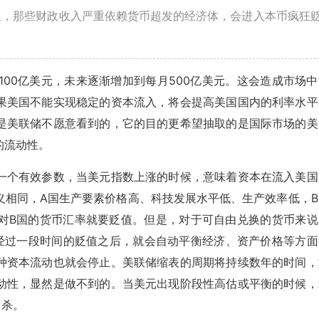
血，那些财政收入严重依赖货币超发的经济体，会进入本币疯狂
100亿美元，未来逐渐增加到每月500亿美元。这会造成市场中
果美国不能实现稳定的资本流入，将会提高美国国内的利率水平
是美联储不愿意看到的，它的目的更希望抽取的是国际市场的美
的流动性。
一个有效参数，当美元指数上涨的时候，意味着资本在流入美国
义相同，A国生产要素价格高、科技发展水平低、生产效率低，B
相对B国的货币汇率就要贬值。但是，对于可自由兑换的货币来说
经过一段时间的贬值之后，就会自动平衡经济、资产价格等方面
种资本流动也就会停止。美联储缩表的周期将持续数年的时间，
动性，显然是做不到的。当美元出现阶段性高估或平衡的时候，
自杀。