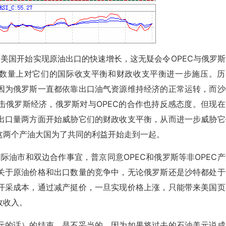
而美国开始实现原油出口的快速增长，这无疑会令OPEC与俄罗斯
口数量上对它们的国际收支平衡和财政收支平衡进一步施压。历
因为俄罗斯一直都依靠出口油气资源维持经济的正常运转，而沙
击俄罗斯经济，俄罗斯对与OPEC的合作也持反感态度。但现在
出口量两方面开始威胁它们的财政收支平衡，从而进一步威胁它
这两个产油大国为了共同的利益开始走到一起。
了国际油市和双边合作事宜，普京同意OPEC和俄罗斯等非OPEC
关于原油价格和出口数量的竞争中，无论俄罗斯还是沙特都处于
开采成本，通过减产挺价，一旦实现价格上涨，只能带来美国页
政收入。
元的话）的结束，是不妥当的，因为如果将过去的石油美元说成