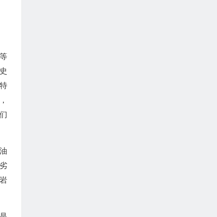
等
史
特
，
们
产油
劣
岩
是