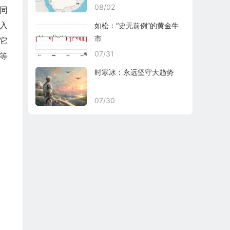
08/02
同
入
如松：“史无前例”的黄金牛
市
让它
07/31
等
时寒冰：永远坚守大趋势
07/30