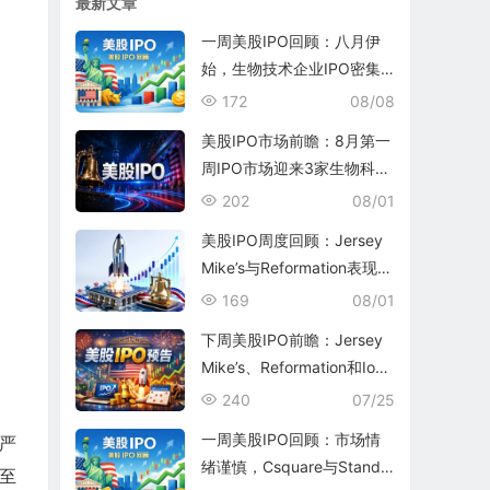
最新文章
一周美股IPO回顾：八月伊
始，生物技术企业IPO密集
涌现
172
08/08
美股IPO市场前瞻：8月第一
周IPO市场迎来3家生物科技
公司和1家银行
202
08/01
美股IPO周度回顾：Jersey
Mike’s与Reformation表现平
平
169
08/01
下周美股IPO前瞻：Jersey
Mike’s、Reformation和Ioni
c Digital将为7月收官
240
07/25
一周美股IPO回顾：市场情
严
绪谨慎，Csquare与Standa
至