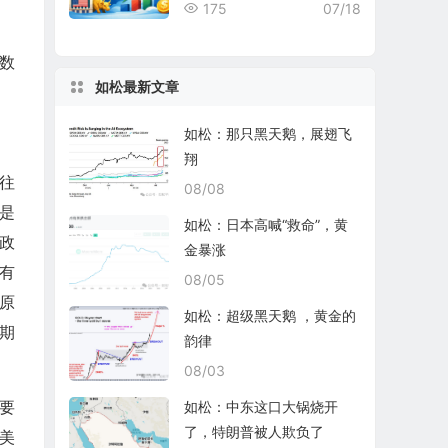
rd Nuclear表现均不尽如人
175
07/18
意
数
如松最新文章
如松：那只黑天鹅，展翅飞
翔
往
08/08
是
如松：日本高喊“救命”，黄
政
金暴涨
有
08/05
原
如松：超级黑天鹅 ，黄金的
同期
韵律
08/03
要
如松：中东这口大锅烧开
了，特朗普被人欺负了
7美