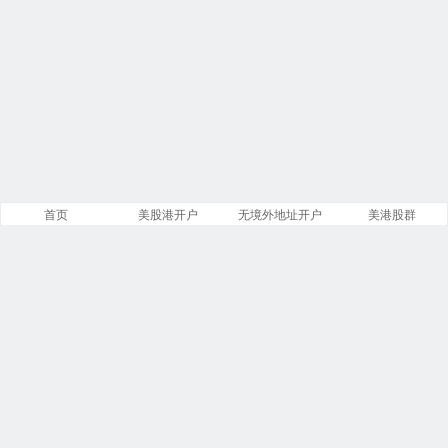
首页
美股港开户
无境外地址开户
美港股群