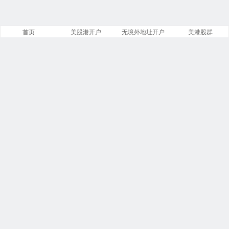
首页
美股港开户
无境外地址开户
美港股群
站点导航
盈透证券开户
美股开户门槛
港股开户指引
必贝免佣开户
复星证券开户
腾达证券开户
致富证券开户
第一证券教程
投资比特币