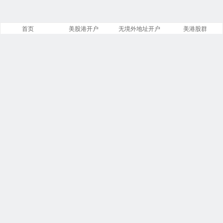
首页
美股港开户
无境外地址开户
美港股群
站点导航
盈透证券开户
美股开户门槛
港股开户指引
必贝免佣开户
复星证券开户
腾达证券开户
致富证券开户
第一证券教程
投资比特币