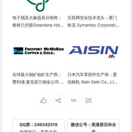
电子烟及大麻器具分销商：
互联网安全技术龙头：赛门
格林兰控股Greenlane Holdi
铁克 Symantec Corporatio
ngs(GNLN)
n(SYMC)-代码变更
全球最大铜矿钼矿生产商：
日本汽车零部件生产商：爱
费利浦·麦克莫兰铜金公司 Fr
信精机 Aisin Seiki Co., Ltd.
eeport-McMoRan Inc.(FC
(ASEKY)
X)
QQ群：249342519
微信公号：美港股百科全
加群验证：美股之家
书