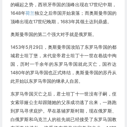
的崛起之势，西班牙帝国的顶峰出现在17世纪中期，
1648年
荷兰
独立之后帝国开始衰落；而奥斯曼帝国的
顶峰出现在17世纪晚期，1683年其领土达到鼎盛。
奥斯曼帝国的第二个强大对手就是俄罗斯。
1453年5月29日，奥斯曼帝国攻陷了东罗马帝国的都
城君士坦丁堡，末代皇帝君士坦丁十一世在巷战中殉
国，历时一千余年的东罗马帝国就此灭亡，国祚达
1480年的罗马帝国也正式终结，奥斯曼帝国的苏丹从
此开始以东罗马帝国的继承人自居。
东罗马帝国灭亡之后，君士坦丁十一世没有子嗣，侄
女索菲娅公主却跟随她的父亲成功逃了出来，一路跑
到罗马寻求庇护。早在基辅罗斯时期，现在俄罗斯、
白俄罗斯和乌克兰人的祖先就已经接受了东罗马国教