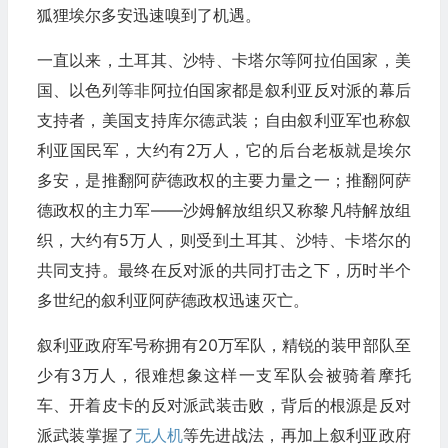
狐狸埃尔多安迅速嗅到了机遇。
一直以来，土耳其、沙特、卡塔尔等阿拉伯国家，美
国、以色列等非阿拉伯国家都是叙利亚反对派的幕后
支持者，美国支持库尔德武装；自由叙利亚军也称叙
利亚国民军，大约有2万人，它的后台老板就是埃尔
多安，是推翻阿萨德政权的主要力量之一；推翻阿萨
德政权的主力军——沙姆解放组织又称黎凡特解放组
织，大约有5万人，则受到土耳其、沙特、卡塔尔的
共同支持。最终在反对派的共同打击之下，历时半个
多世纪的叙利亚阿萨德政权迅速灭亡。
叙利亚政府军号称拥有20万军队，精锐的装甲部队至
少有3万人，很难想象这样一支军队会被骑着摩托
车、开着皮卡的反对派武装击败，背后的根源是反对
派武装掌握了
无人机
等先进战法，再加上叙利亚政府