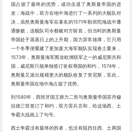
国占据了最终的优势，成功击退了奥斯曼帝国的进
攻；海战中，双方在地中海进行了一系列的大舰队对
决，虽然奥斯曼海军在著名的1571年勒班陀海战中遭
遇惨败，连舰队司令都被对方斩首，但当时的奥斯曼
帝国处于蒸蒸日上的上升期，国力异常雄厚，它只用
一个冬季便重建了更加庞大海军舰队实现卷土重来，
1573年，奥斯曼海军围攻欧洲联军之一的威尼斯共和
国，威尼斯只能单独签订丧权辱国的和约，1574年，
奥斯曼又派出规模更大的舰队收复了突尼斯，至此，
奥斯曼帝国在地中海占据了优势。
到1580年，西班牙国王腓力二世与奥斯曼帝国苏丹穆
拉德三世签订了和约，双方罢兵言和，给这场西、土
争霸大战画上了句号。
西土争霸没有最终的胜者，也没有阻挡住西、土两国