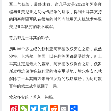
军士气低落，最终速败。这几乎就是2020年阿塞拜
疆与亚美尼亚之间纳卡战争的翻版，得到土耳其支持
的阿塞拜疆军队在很短的时间内就用无人机战术将亚
美尼亚军队打的溃不成军。
背后都是土耳其的影子。
历时半个多世纪的叙利亚阿萨德政权灭亡之后，虽然
沙特、卡塔尔、美国、以色列等国都是受益方，但土
耳其注定是最大的赢家。阿萨德政权倒台之后，俄罗
斯就很难保住驻叙利亚的海空军基地，埃尔多安也就
解除了土耳其南方来自俄罗斯的战略威胁，为历时数
百年的俄土战争扳回了一局。
埃尔多安给了普京一闷棍。
Sina
WeChat
Twitter
Telegram
Reddit
Email
分