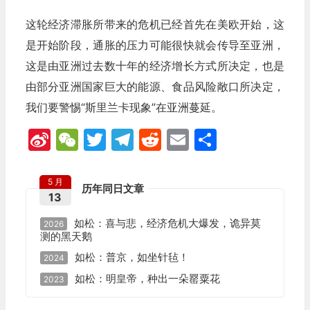
这轮经济滞胀所带来的危机已经首先在美欧开始，这
是开始阶段，通胀的压力可能很快就会传导至亚洲，
这是由亚洲过去数十年的经济增长方式所决定，也是
由部分亚洲国家巨大的能源、食品风险敞口所决定，
我们要警惕“斯里兰卡现象”在亚洲蔓延。
Sina
WeChat
Twitter
Telegram
Reddit
Email
分
Weibo
享
5 月
历年同日文章
13
如松：喜与悲，经济危机大爆发，诡异莫
2026
测的黑天鹅
如松：普京，如坐针毡！
2024
如松：明皇帝，种出一朵罂粟花
2023