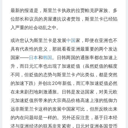
最新的报道是，斯里兰卡执政的拉贾帕克萨家族、多
位部长和议员的房屋遭抗议者焚毁，斯里兰卡已经陷
入严重的社会动乱之中。
或许您认为斯里兰卡是发展
中国
家，即便在亚洲也不
具有代表性的意义，那就看看亚洲最重要的两个发达
国家——
日本
和
韩国
。日韩两国的通胀率都在加速上
升，而日元汇率也出现了加速贬值（虽然贬值的幅度
不同，但贬值的态势与斯里兰卡卢比类似，都是突然
的加速下跌）并创出20年新低，而汇率加速贬值必然
在未来剧烈地刺激通胀。日韩是发达国家，对美元欧
元加速贬值所带来的大宗商品价格高速上涨的抵御力
远非斯里兰卡这样的发展中国家可比，但所反映出来
的内在问题却是一样的。另外还应注意，基于日本经
济与亚洲经济的联系非常紧密，日元对亚洲各国货币