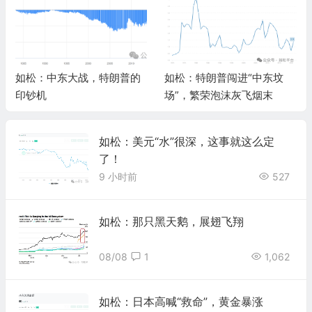
如松：中东大战，特朗普的
如松：特朗普闯进“中东坟
印钞机
场”，繁荣泡沫灰飞烟末
如松：美元“水”很深，这事就这么定
了！
9 小时前
527
如松：那只黑天鹅，展翅飞翔
08/08
1
1,062
如松：日本高喊“救命”，黄金暴涨