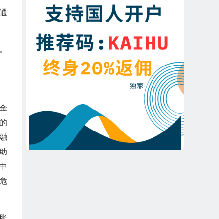
通
。
。
金
的
融
助
中
危
胀