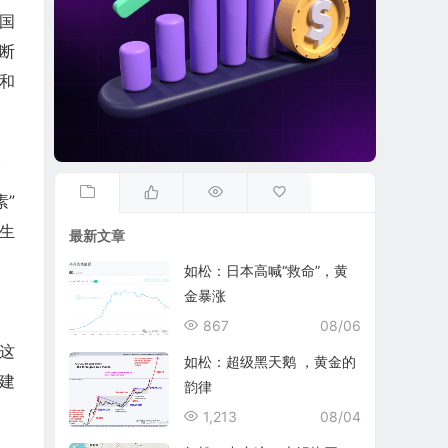
国
断
和
。
”
生
最新文章
如松：日本高喊“救命”，黄
金暴涨
867
08/06
这
如松：超级黑天鹅 ，黄金的
建
韵律
1,213
08/04