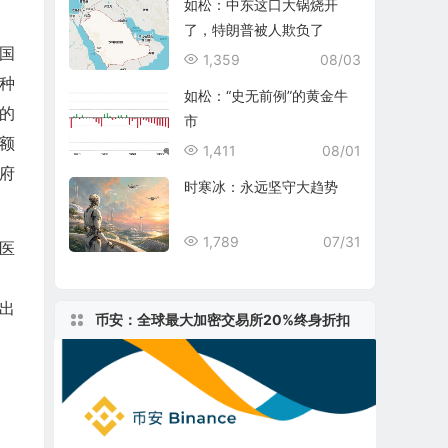
如松：中东这口大锅烧开
了，特朗普被人欺负了
国
1,359
08/03
种
如松：“史无前例”的黄金牛
的
市
额
1,411
08/01
府
时寒冰：永远坚守大趋势
1,789
07/31
医
出
币安：全球最大加密交易所20%终身折扣