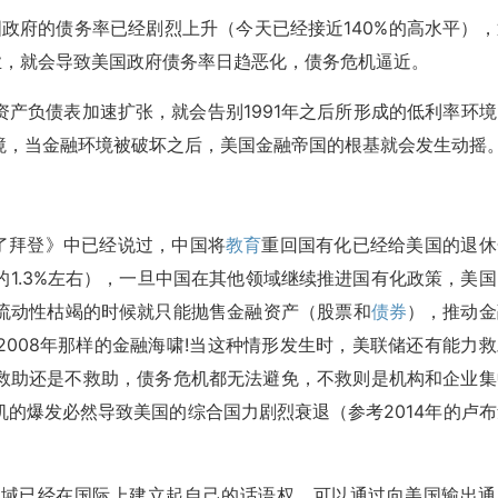
国政府的债务率已经剧烈上升（今天已经接近140%的高水平），
业，就会导致美国政府债务率日趋恶化，债务危机逼近。
资产负债表加速扩张，就会告别1991年之后所形成的低利率环境
境，当金融环境被破坏之后，美国金融帝国的根基就会发生动摇
了拜登》中已经说过，中国将
教育
重回国有化已经给美国的退休
1.3%左右），一旦中国在其他领域继续推进国有化政策，美国
流动性枯竭的时候就只能抛售金融资产（股票和
债券
），推动金
008年那样的金融海啸!当这种情形发生时，美联储还有能力救
救助还是不救助，债务危机都无法避免，不救则是机构和企业集
的爆发必然导致美国的综合国力剧烈衰退（参考2014年的卢布
领域已经在国际上建立起自己的话语权，可以通过向美国输出通