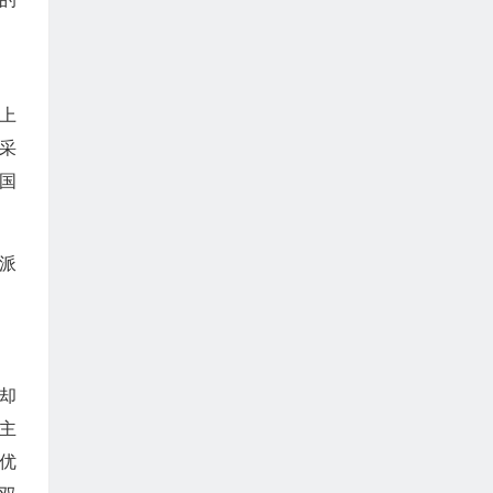
上
采
国
派
却
主
优