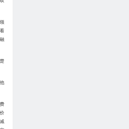
双
领
看
融
楚
他
费
价
减