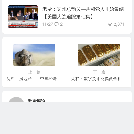
老蛮：宾州总动员—共和党人开始集结
【美国大选追踪第七集】
11/27
2
2,671
上一篇
下一篇
凭栏：房地产——中国经济最大的灰犀牛
凭栏：数字货币兑换黄金和外汇？想太多了！
发表评论
匿名网友