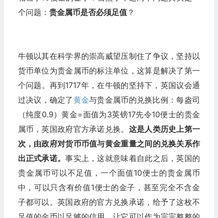
个问题：
贵金属币是否必须足值
？
牛顿以其在科学界的崇高威望压制住了争议，坚持以
货币单位为贵金属币的标注单位，这算是解决了第一
个问题。再到1717年，在牛顿的坚持下，英国议会通
过决议，确定了
黄金
与贵金属币的兑换比例：每盎司
（纯度0.9）黄金=面值为3英镑17先令10便士的贵金
属币，英国政府官方承诺兑换。
这是人类历史上第一
次，由政府对货币币值与黄金重量之间的兑换关系作
出正式承诺。
事实上，这就意味着自此之后，英国的
贵金属币可以不足值，一个面值10便士的贵金属币
中，可以只含有价值1便士的金子，甚至完全不含金
子都可以。英国政府的官方兑换承诺，给予了这枚不
足值的金币以足够的信用，让它可以作为完完整整的