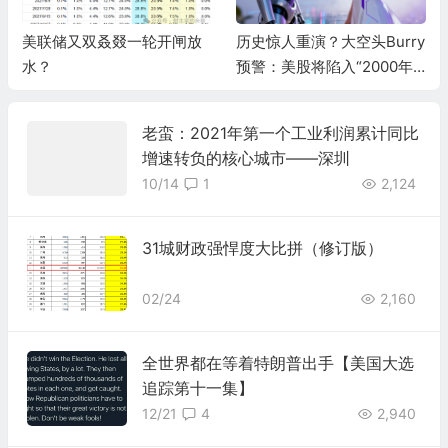
历史惊人重演？大空头Burry
日本央行历史性逆转，意味
预警：美股将陷入“2000年
着什么？
式熊市”，AI泡沫两年内破灭
老蛮：2021年第一个工业利润累计同比
增速转负的核心城市——深圳
10/14
1
2,124
31城财政强悍度大比拼（修订版）
02/24
2,160
全世界都在等着特朗普出手【美国大选
追踪第十一集】
12/21
4
2,940