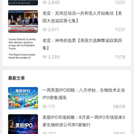
2,940
12/21
老蛮：宾州总动员—共和党人开始集结【美
国大选追踪第七集】
2,671
11/27
老蛮：神奇的选票【美国大选舞弊追踪第四
集】
2,239
11/18
最新文章
一周美股IPO回顾：八月伊始，生物技术企业
IPO密集涌现
172
08/08
美股IPO市场前瞻：8月第一周IPO市场迎来3
家生物科技公司和1家银行
202
08/01