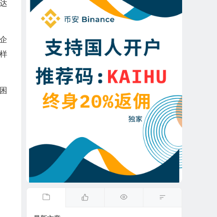
达
企
样
困