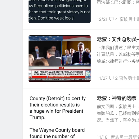
司法部长巴尔辞职；密歇
12/21
4
蛮族勇士
老蛮：宾州总动员
上集我们讲述了民主
计票结果，以威胁等
鲍威尔律师进行业务切割
11/27
2
蛮族勇士
老蛮：神奇的选票
前文回顾：蛮族勇士
舞弊的瓜，已经啃到
况。当然了，至今为止，
11/18
蛮族勇士最新