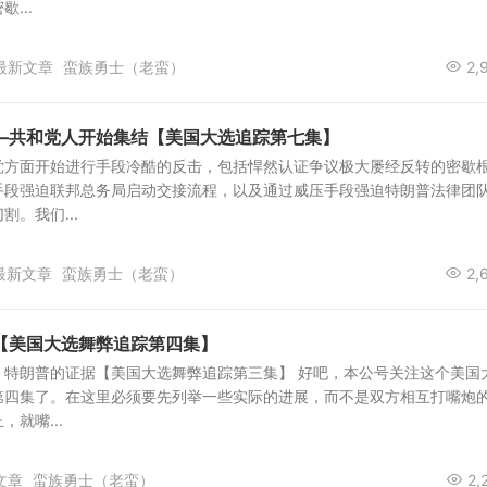
...
最新文章
蛮族勇士（老蛮）
2,
—共和党人开始集结【美国大选追踪第七集】
党方面开始进行手段冷酷的反击，包括悍然认证争议极大屡经反转的密歇
手段强迫联邦总务局启动交接流程，以及通过威压手段强迫特朗普法律团
。我们...
最新文章
蛮族勇士（老蛮）
2,
【美国大选舞弊追踪第四集】
：特朗普的证据【美国大选舞弊追踪第三集】 好吧，本公号关注这个美国
第四集了。在这里必须要先列举一些实际的进展，而不是双方相互打嘴炮
就嘴...
文章
蛮族勇士（老蛮）
2,