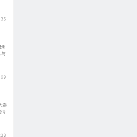
936
根州
队与
669
大选
的情
238