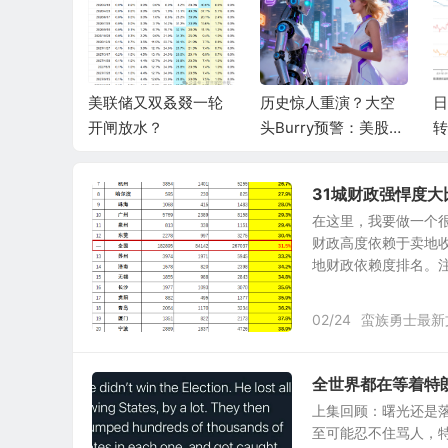
：《广义相对
美联储又双叒叕一轮
历史惊人重演？大空
日
资世界观
开闸放水？
头Burry预警：美股将
转
陷入“2000年式熊
市”，AI泡沫两年内破
31城财政强悍度
灭
在这里，我要做一个
财政高度依赖于卖地收
地财政依赖度排名。注意
02/24
蛮族勇士最新
全世界都在等着特
上集回顾：曙光还是
至可能忍不住骂人，特