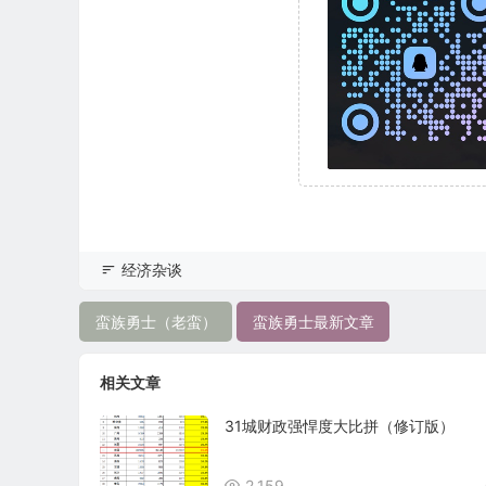
经济杂谈
蛮族勇士（老蛮）
蛮族勇士最新文章
相关文章
31城财政强悍度大比拼（修订版）
2,159