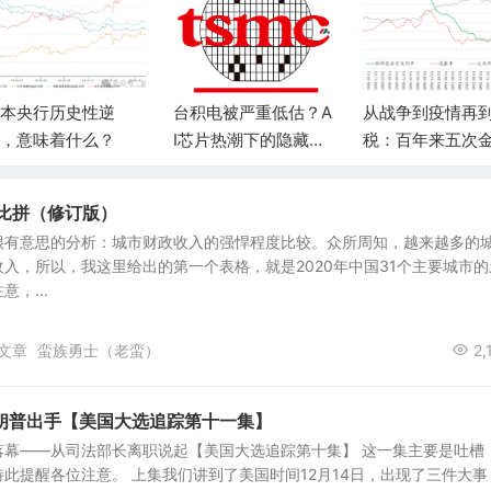
本央行历史性逆
台积电被严重低估？A
从战争到疫情再
，意味着什么？
I芯片热潮下的隐藏价
税：百年来五次
值股浮出水面
比突破100背后
真相
大比拼（修订版）
很有意思的分析：城市财政收入的强悍程度比较。众所周知，越来越多的
入，所以，我这里给出的第一个表格，就是2020年中国31个主要城市的
，...
文章
蛮族勇士（老蛮）
2,
朗普出手【美国大选追踪第十一集】
落幕——从司法部长离职说起【美国大选追踪第十集】 这一集主要是吐槽
此提醒各位注意。 上集我们讲到了美国时间12月14日，出现了三件大事