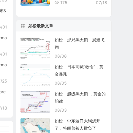
rd Nuclear表现均不尽如人
175
07/18
意
来3
如松最新文章
8/01
rma
如松：那只黑天鹅，展翅飞
翔
8/01
08/08
rma
如松：日本高喊“救命”，黄
金暴涨
7/25
08/05
re
如松：超级黑天鹅 ，黄金的
韵律
7/18
08/03
如松：中东这口大锅烧开
了，特朗普被人欺负了