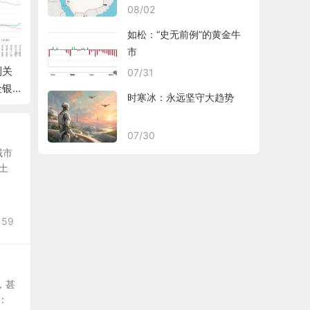
08/02
如松：“史无前例”的黄金牛
市
到关
路财主：制造业回流
Joy Liu：美国住宅市
黄金狂
07/31
金银
美国，为何只是总统
场2025展望：库存、
密：特
时寒冰：永远坚守大趋势
的金融
们的“政治表演”？
关税与房贷锁定效应
金储备
07/30
城市
土
159
，甚
：