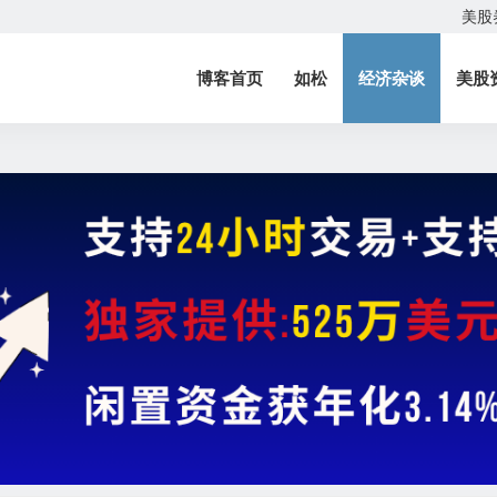
美股
博客首页
如松
经济杂谈
美股