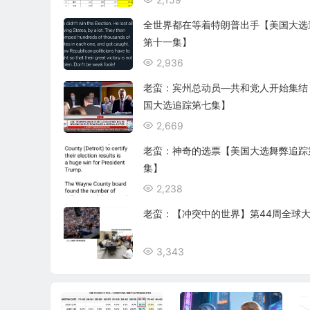
全世界都在等着特朗普出手【美国大选
第十一集】
2,936
老蛮：宾州总动员—共和党人开始集结
国大选追踪第七集】
2,669
老蛮：神奇的选票【美国大选舞弊追踪
集】
2,238
老蛮：【冲突中的世界】第44周全球
3,343