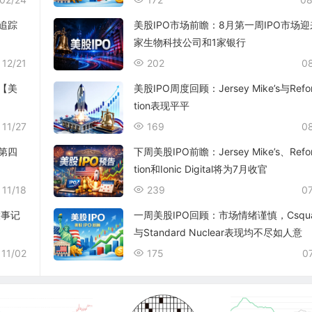
追踪
美股IPO市场前瞻：8月第一周IPO市场迎
家生物科技公司和1家银行
12/21
202
0
【美
美股IPO周度回顾：Jersey Mike’s与Refo
tion表现平平
11/27
169
0
第四
下周美股IPO前瞻：Jersey Mike’s、Refo
tion和Ionic Digital将为7月收官
11/18
239
0
大事记
一周美股IPO回顾：市场情绪谨慎，Csqua
与Standard Nuclear表现均不尽如人意
11/02
175
0