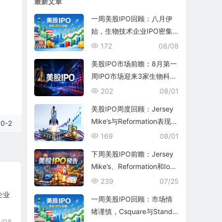
最新文章
一周美股IPO回顾：八月伊
始，生物技术企业IPO密集
涌现
172
08/08
美股IPO市场前瞻：8月第一
周IPO市场迎来3家生物科技
公司和1家银行
202
08/01
美股IPO周度回顾：Jersey
Mike’s与Reformation表现平
0-2
平
169
08/01
下周美股IPO前瞻：Jersey
Mike’s、Reformation和Ioni
c Digital将为7月收官
239
07/25
企业
一周美股IPO回顾：市场情
绪谨慎，Csquare与Standa
/08