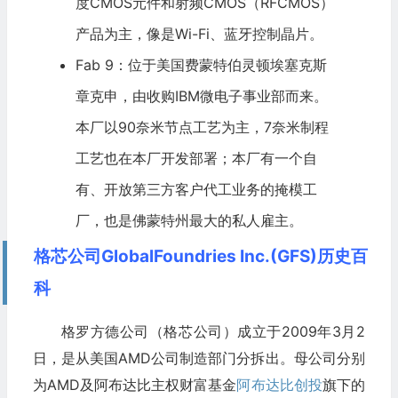
度CMOS元件和射频CMOS（RFCMOS）
产品为主，像是Wi-Fi、蓝牙控制晶片。
Fab 9：位于美国费蒙特伯灵顿埃塞克斯
章克申，由收购IBM微电子事业部而来。
本厂以90奈米节点工艺为主，7奈米制程
工艺也在本厂开发部署；本厂有一个自
有、开放第三方客户代工业务的掩模工
厂，也是佛蒙特州最大的私人雇主。
格芯公司GlobalFoundries Inc.(GFS)历史百
科
格罗方德公司（格芯公司）成立于2009年3月2
日，是从美国AMD公司制造部门分拆出。母公司分别
为AMD及阿布达比主权财富基金
阿布达比创投
旗下的