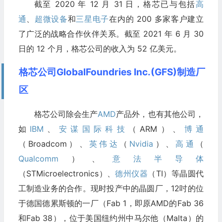
截至 2020 年 12 月 31 日，格芯已与包括
高
通
、
超微设备
和
三星电子
在内的 200 多家客户建立
了广泛的战略合作伙伴关系。截至 2021 年 6 月 30
日的 12 个月，格芯公司的收入为 52 亿美元。
格芯公司GlobalFoundries Inc.(GFS)制造厂
区
格芯公司除会生产
AMD
产品外，也有其他公司，
如
IBM
、
安谋国际科技
（ARM）、
博通
（Broadcom）、
英伟达
（
Nvidia
）、
高通
（
Qualcomm
）、
意法半导体
（STMicroelectronics）、
德州仪器
（TI）等晶圆代
工制造业务的合作。现时投产中的晶圆厂，12吋的位
于德国德累斯顿的一厂（Fab 1，即原AMD的Fab 36
和Fab 38），位于美国纽约州中马尔他（Malta）的