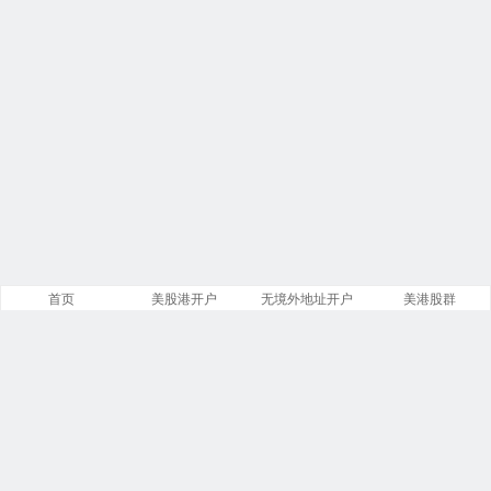
首页
美股港开户
无境外地址开户
美港股群