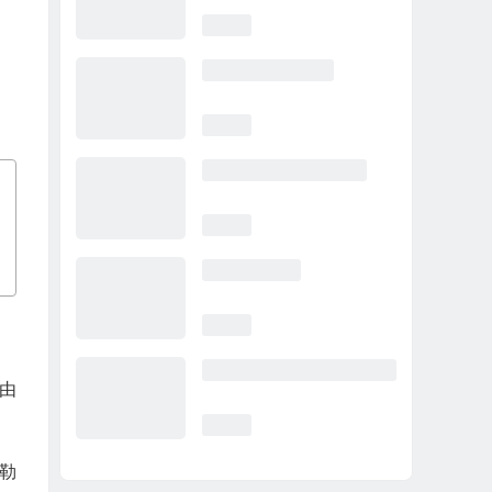
月由
斯勒