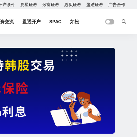
开户条件
复星证券
致富证券
必贝证券
盈透证券
广告合作
资交流
盈透开户
SPAC
如松