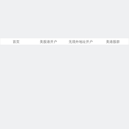
首页
美股港开户
无境外地址开户
美港股群
站点导航