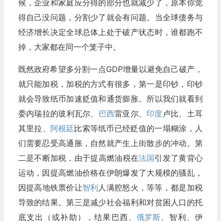
候，企业和家庭应分得的部分也就减少了，原本你觉
得自己没问题，分割少了就会有问题。当全球债务与
经济增长决定全球总体上处于破产状态时，谁都跑不
掉，大家都在同一个笼子中。
既然政府希望多分割一点GDP增量以避免自己破产，
就只能加税，加税的方式有很多，第一是印钞，印钞
就会导致纸币加速贬值和通货膨胀。所以我们就看到
委内瑞拉的玻利瓦尔、
巴西
雷亚尔、
印度
卢比、土耳
其里拉、
阿根廷
比索等纸币已经贬值的一塌糊涂，人
们需要忍受高通胀，自然就产生上街散步的冲动。第
二是不断加税，由于提高燃油税在
法国
引发了黄背心
运动，因提高燃油价格在伊朗爆发了大规模的骚乱，
因提高地铁票价让
智利
人满腔怒火，等等，都是加税
导致的结果。第三是减少社会福利和对贫困人口的托
底支出（或补助），结果巴西、
俄罗斯
、智利、伊