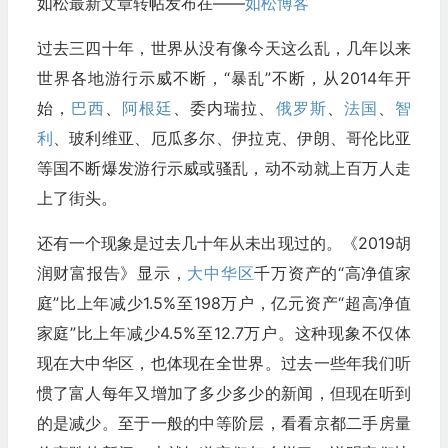
如松最新文章转帖发布在——
如松博客
过去三四十年，世界从没有像今天这么乱，几年以来
世界各地游行示威不断，“暴乱”不断，从2014年开
始，
巴西
、
阿根廷
、委内瑞拉、
俄罗斯
、
法国
、
智
利
、玻利维亚、厄瓜多尔、伊拉克、伊朗、哥伦比亚
等国不断爆发游行示威或骚乱，动不动就上百万人走
上了街头。
还有一个现象是过去几十年从未出现过的。《2019胡
润财富报告》显示，
大中华区
千万资产的“高净值家
庭”比上年减少1.5%至198万户，亿元资产“超高净值
家庭”比上年减少4.5%至12.7万户。这种现象不仅体
现在大中华区，也体现在全世界。过去一些年我们听
惯了富人每年又增加了多少多少的新闻，但现在听到
的是减少。至于一般的中等阶层，看看京都二手房量