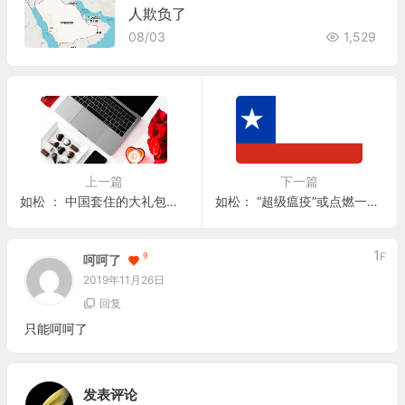
人欺负了
08/03
1,529
上一篇
下一篇
如松 ： 中国套住的大礼包，想跑！
如松： “超级瘟疫”或点燃一把红色
1
F
9
呵呵了
2019年11月26日
回复
只能呵呵了
发表评论