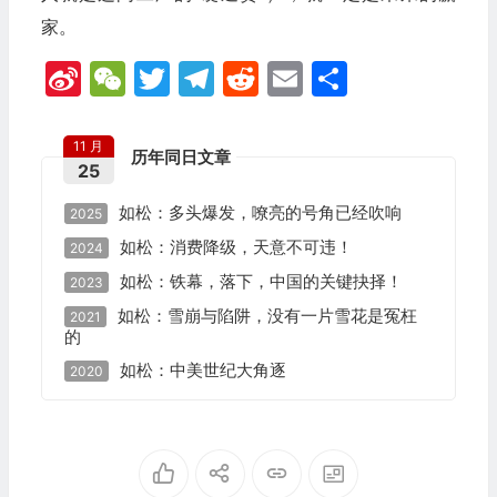
家。
Sina
WeChat
Twitter
Telegram
Reddit
Email
分
Weibo
享
11 月
历年同日文章
25
如松：多头爆发，嘹亮的号角已经吹响
2025
如松：消费降级，天意不可违！
2024
如松：铁幕，落下，中国的关键抉择！
2023
如松：雪崩与陷阱，没有一片雪花是冤枉
2021
的
如松：中美世纪大角逐
2020