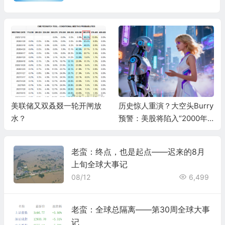
美联储又双叒叕一轮开闸放
历史惊人重演？大空头Burry
水？
预警：美股将陷入“2000年
式熊市”，AI泡沫两年内破灭
老蛮：终点，也是起点——迟来的8月
上旬全球大事记
08/12
6,499
老蛮：全球总隔离——第30周全球大事
记