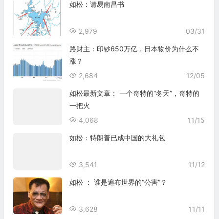
如松：请易南昌书
2,979
03/31
路财主：印钞650万亿，日本物价为什么不
涨？
2,684
12/05
如松最新文章： 一个奇特的“冬天”，奇特的
一把火
4,068
11/15
如松：特朗普已成中国的大礼包
3,541
11/12
如松 ： 谁是遍布世界的“公害”？
3,628
11/11