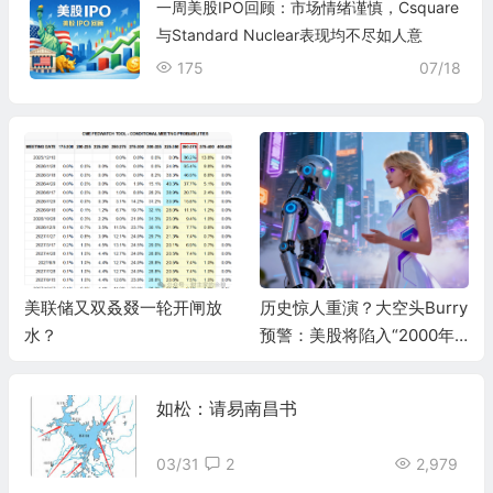
一周美股IPO回顾：市场情绪谨慎，Csquare
与Standard Nuclear表现均不尽如人意
175
07/18
美联储又双叒叕一轮开闸放
历史惊人重演？大空头Burry
水？
预警：美股将陷入“2000年
式熊市”，AI泡沫两年内破灭
如松：请易南昌书
03/31
2
2,979