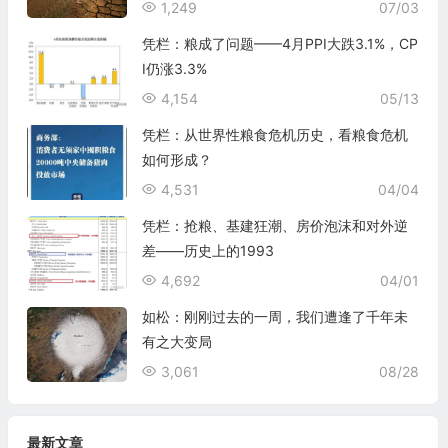
1,249
07/03
凭栏：粮成了问题——4月PPI大跌3.1%，CP
I仍涨3.3%
4,154
05/13
凭栏：从世界性粮食危机历史，看粮食危机
如何形成？
4,531
04/04
凭栏：抢粮、基建狂潮、房价泡沫和对外逆
差——历史上的1993
4,692
04/01
如松：刚刚过去的一周，我们遭逢了千年未
有之大变局
3,061
08/28
最新文章