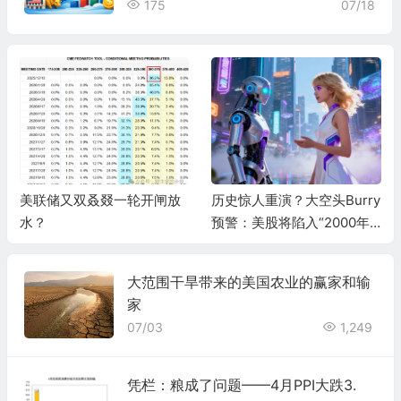
175
07/18
美联储又双叒叕一轮开闸放
历史惊人重演？大空头Burry
水？
预警：美股将陷入“2000年
式熊市”，AI泡沫两年内破灭
大范围干旱带来的美国农业的赢家和输
家
07/03
1,249
凭栏：粮成了问题——4月PPI大跌3.