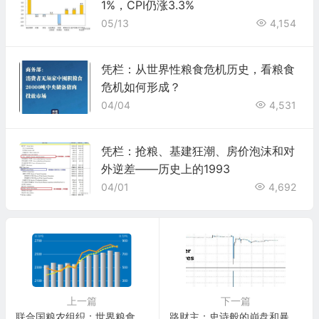
1%，CPI仍涨3.3%
05/13
4,154
凭栏：从世界性粮食危机历史，看粮食
危机如何形成？
04/04
4,531
凭栏：抢粮、基建狂潮、房价泡沫和对
外逆差——历史上的1993
04/01
4,692
上一篇
下一篇
联合国粮农组织：世界粮食形势（2017-2018）
路财主：史诗般的崩盘和暴跌，白银怎么了？