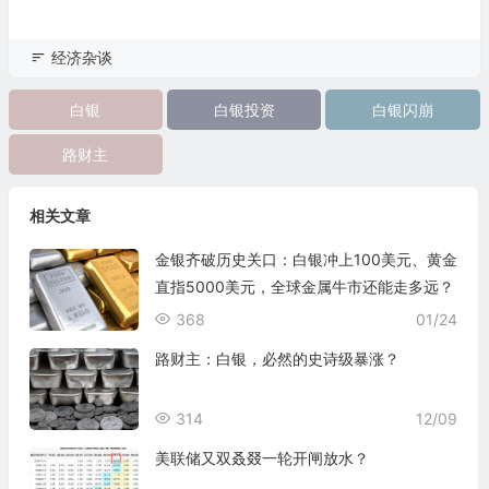
经济杂谈
白银
白银投资
白银闪崩
路财主
相关文章
金银齐破历史关口：白银冲上100美元、黄金
直指5000美元，全球金属牛市还能走多远？
368
01/24
路财主：白银，必然的史诗级暴涨？
314
12/09
美联储又双叒叕一轮开闸放水？