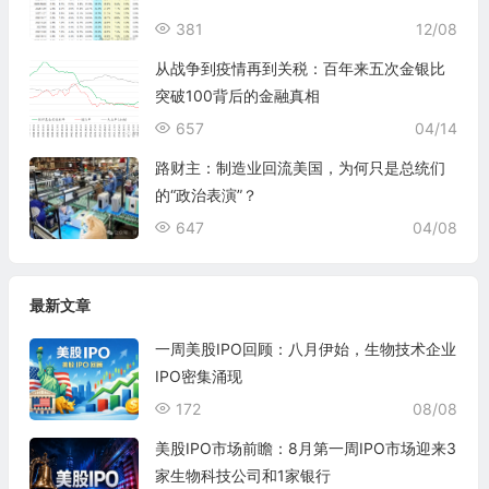
381
12/08
从战争到疫情再到关税：百年来五次金银比
突破100背后的金融真相
657
04/14
路财主：制造业回流美国，为何只是总统们
的“政治表演”？
647
04/08
最新文章
一周美股IPO回顾：八月伊始，生物技术企业
IPO密集涌现
172
08/08
美股IPO市场前瞻：8月第一周IPO市场迎来3
家生物科技公司和1家银行