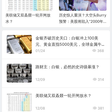
美联储又双叒叕一轮开闸放
历史惊人重演？大空头Burry
水？
预警：美股将陷入“2000年
式熊市”，AI泡沫两年内破灭
金银齐破历史关口：白银冲上100美
元、黄金直指5000美元，全球金属牛
市还能走多远？
01/24
368
路财主：白银，必然的史诗级暴涨？
12/09
314
美联储又双叒叕一轮开闸放水？
12/08
381