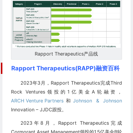
Rapport Therapeutics产品线
Rapport Therapeutics(RAPP)融资百科
2023年3月，Rapport Therapeutics完成Third
Rock Ventures领投的1亿美金A轮融资，
ARCH Venture Partners
和
Johnson & Johnson
Innovation – JJDC跟投。
2023年8月，Rapport Therapeutics完成
Cormorant Asset Management领投的1.5亿美金B轮