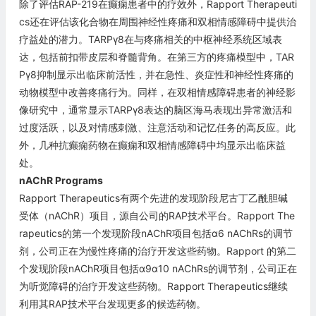
除了评估RAP-219在癫痫患者中的疗效外，Rapport Therapeuti
cs还在评估该化合物在周围神经性疼痛和双相情感障碍中提供治
疗益处的潜力。TARPγ8在与疼痛相关的中枢神经系统区域表
达，包括前扣带皮层和脊髓背角。在第三方的疼痛模型中，TAR
Pγ8抑制显示出临床前活性，并在急性、炎症性和神经性疼痛的
动物模型中改善疼痛行为。同样，在双相情感障碍患者的神经影
像研究中，通常显示TARPγ8表达的脑区海马表现出异常激活和
过度活跃，以及对情感刺激、注意活动和记忆任务的高反应。此
外，几种抗癫痫药物在癫痫和双相情感障碍中均显示出临床益
处。
nAChR Programs
Rapport Therapeutics有两个先进的发现阶段尼古丁乙酰胆碱
受体（nAChR）项目，源自公司的RAP技术平台。Rapport The
rapeutics的第一个发现阶段nAChR项目包括α6 nAChRs的调节
剂，公司正在为慢性疼痛的治疗开发这些药物。Rapport 的第二
个发现阶段nAChR项目包括α9α10 nAChRs的调节剂，公司正在
为听觉障碍的治疗开发这些药物。Rapport Therapeutics继续
利用其RAP技术平台发现更多的候选药物。