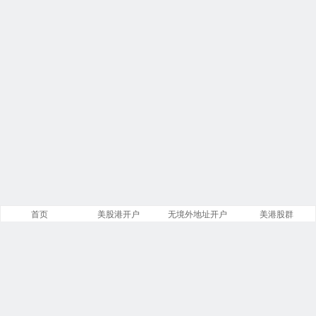
首页
美股港开户
无境外地址开户
美港股群