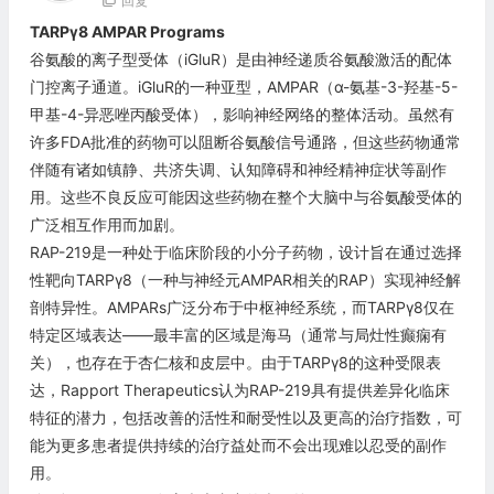
回复
TARPγ8 AMPAR Programs
谷氨酸的离子型受体（iGluR）是由神经递质谷氨酸激活的配体
门控离子通道。iGluR的一种亚型，AMPAR（α-氨基-3-羟基-5-
甲基-4-异恶唑丙酸受体），影响神经网络的整体活动。虽然有
许多FDA批准的药物可以阻断谷氨酸信号通路，但这些药物通常
伴随有诸如镇静、共济失调、认知障碍和神经精神症状等副作
用。这些不良反应可能因这些药物在整个大脑中与谷氨酸受体的
广泛相互作用而加剧。
RAP-219是一种处于临床阶段的小分子药物，设计旨在通过选择
性靶向TARPγ8（一种与神经元AMPAR相关的RAP）实现神经解
剖特异性。AMPARs广泛分布于中枢神经系统，而TARPγ8仅在
特定区域表达——最丰富的区域是海马（通常与局灶性癫痫有
关），也存在于杏仁核和皮层中。由于TARPγ8的这种受限表
达，Rapport Therapeutics认为RAP-219具有提供差异化临床
特征的潜力，包括改善的活性和耐受性以及更高的治疗指数，可
能为更多患者提供持续的治疗益处而不会出现难以忍受的副作
用。