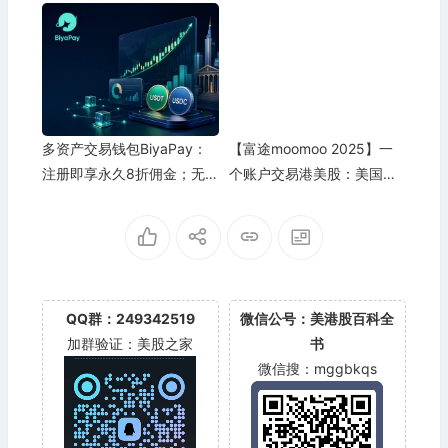
元现金
额度充足）
多资产交易钱包BiyaPay：
【富途moomoo 2025】一
注册即享永久8折佣金；无需
个账户交易港美股：美国送
海外银行账户，也可以轻松
$1000,加拿大送$350,新加
炒美股港股，实时出入金
坡送$820
QQ群：249342519
微信公号：美港股百科全
加群验证：美股之家
书
微信搜：mggbkqs