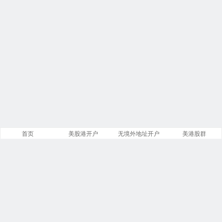
首页
美股港开户
无境外地址开户
美港股群