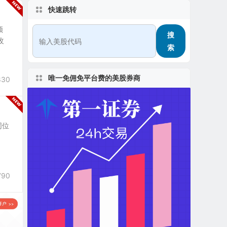
快速跳转
领
搜
改
索
唯一免佣免平台费的美股券商
830
同位
790