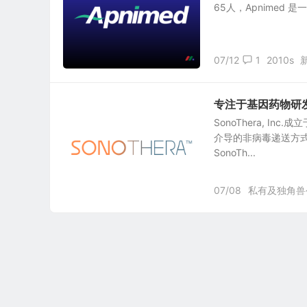
65人，Apnimed
07/12
1
2010s
专注于基因药物研发的生
SonoThera, 
介导的非病毒递送方式
SonoTh...
07/08
私有及独角兽