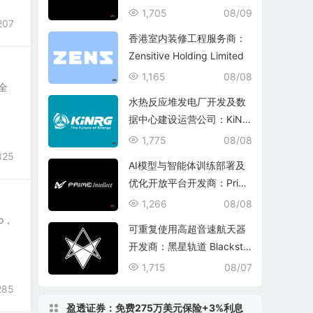
echnology Group
1,705
08/09
207
香港室内装修工程服务商：
Zensitive Holding Limited
1,165
08/08
，全
水热反应堆发电厂开发及数
据中心建设运营公司：KiNR
G, Inc.
1,775
08/08
825
AI模型与智能体训练部署及
优化开放平台开发商：Prim
e Intellect, Inc.
1,266
08/08
go，
可重复使用高超音速航天器
开发商：黑星轨道 Blacksta
r Orbital Corporation
1,715
08/07
285
盈透证券：免费275万美元保险+3%利息