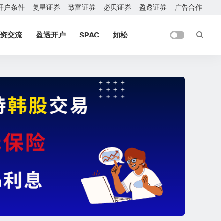
开户条件
复星证券
致富证券
必贝证券
盈透证券
广告合作
资交流
盈透开户
SPAC
如松