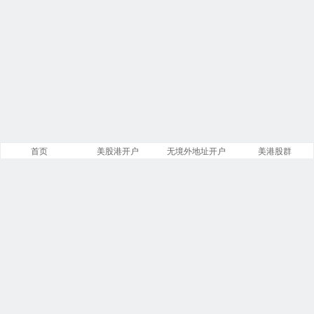
首页
美股港开户
无境外地址开户
美港股群