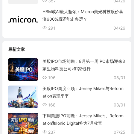
357
04/26
HBM成AI最大瓶颈：Micron美光科技股价暴
涨600%后还能走多远？
291
04/26
最新文章
美股IPO市场前瞻：8月第一周IPO市场迎来3
家生物科技公司和1家银行
196
08/01
美股IPO周度回顾：Jersey Mike’s与Reform
ation表现平平
168
08/01
下周美股IPO前瞻：Jersey Mike’s、Reform
ation和Ionic Digital将为7月收官
237
07/25