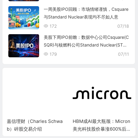
一周美股IPO回顾：市场情绪谨慎，Csquare
与Standard Nuclear表现均不尽如人意
172
07/18
美股下周IPO前瞻：数据中心公司Csquare(C
SQR)与核燃料公司Standard Nuclear(STD
N)即将上市
179
07/11
嘉信理财（Charles Schwa
HBM成AI最大瓶颈：Micron
b）碎股交易介绍
美光科技股价暴涨600%后还
能走多远？