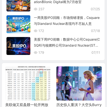
ation和Ionic Digital将为7月收官
237
07/25
一周美股IPO回顾：市场情绪谨慎，Csquare
与Standard Nuclear表现均不尽如人意
172
07/18
美股下周IPO前瞻：数据中心公司Csquare(C
SQR)与核燃料公司Standard Nuclear(STD
N)即将上市
179
07/11
美联储又双叒叕一轮开闸放
历史惊人重演？大空头Burry