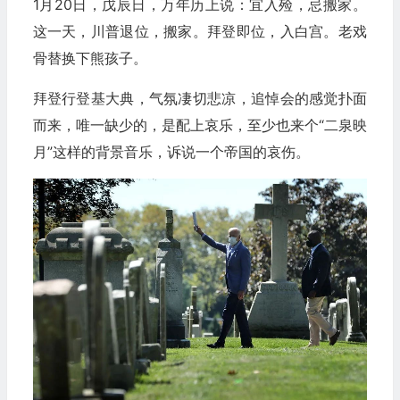
1月20日，戊辰日，万年历上说：宜入殓，忌搬家。
这一天，川普退位，搬家。拜登即位，入白宫。老戏
骨替换下熊孩子。
拜登行登基大典，气氛凄切悲凉，追悼会的感觉扑面
而来，唯一缺少的，是配上哀乐，至少也来个“二泉映
月”这样的背景音乐，诉说一个帝国的哀伤。