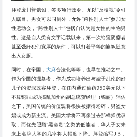
拜登废川普遗诏，签多项行政令。尤以“反歧视”令引
人瞩目。男女可以同厕外，允许“跨性别人士”参加女
性运动会，“跨性别人士”包括自认为是女性的生物男
性。这是自人类有文字记载以来，第一次给窥阴癖者
甚至强奸犯们宽厚的条件，可以打着平等的旗帜随意
出入女厕。
同时，在帝国，
大麻
合法化等等，也早在推动之中。
作为帝国的掘墓者，作为成功培养出与嫂子乱伦的好
儿子的资深政客拜登，在任内通过偷窃950美元以下
不算犯罪成功搞乱加州的副总统贺经理（锦丽）辅佐
之下，美国传统的价值观将很快被撕得粉碎，男盗女
娼或成为新主流。美国大学将不再像过去那样择优录
取，而优先照顾“黑命贵”之类的低能者，华人子女未
来上名牌大学的几率将大幅度下降。拜登缩写J·B，