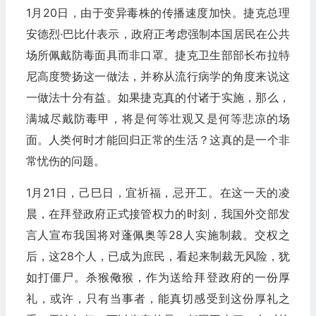
1月20日，由于变异毒株的传播速度加快。捷克总理
安德烈·巴比什表示，政府正考虑强制本国居民在公共
场所佩戴防毒面具而非口罩。捷克卫生部部长布拉特
尼高度赞扬这一做法，并称从流行病学的角度来说这
一做法十分有益。如果捷克真的付诸于实施，那么，
满城尽戴防毒甲，将是何等壮观又是何等悲凉的场
面。人类何时才能回归正常的生活？这真的是一个非
常忧伤的问题。
1月21日，己巳日，宜祈福，忌开工。在这一天的凌
晨，在拜登政府正式接管权力的时刻，我国外交部发
言人宣布我国将对蓬佩奥等28人实施制裁。交权之
后，这28个人，已成为庶民，看起来制裁无风险，犹
如打僵尸。杀猴儆猴，作为送给拜登政府的一份厚
礼，或许，只有当事者，能真切感受到这份厚礼之