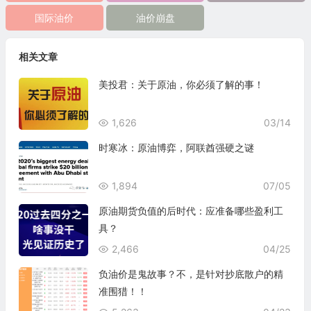
国际油价
油价崩盘
相关文章
美投君：关于原油，你必须了解的事！
1,626
03/14
时寒冰：原油博弈，阿联酋强硬之谜
1,894
07/05
原油期货负值的后时代：应准备哪些盈利工
具？
2,466
04/25
负油价是鬼故事？不，是针对抄底散户的精
准围猎！！