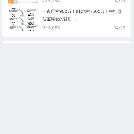
5,263
04/23
一夜巨亏900万！倒欠银行500万！中行原
油宝爆仓的背后……
5,058
04/23
最新文章
一周美股IPO回顾：八月伊始，生物技术企业
IPO密集涌现
172
08/08
美股IPO市场前瞻：8月第一周IPO市场迎来3
家生物科技公司和1家银行
202
08/01
美股IPO周度回顾：Jersey Mike’s与Reform
ation表现平平
169
08/01