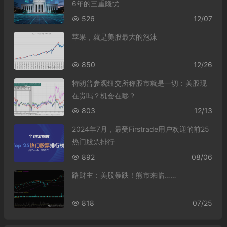
6年的三重隐忧
526
12/07
苹果，就是美股最大的泡沫
850
12/26
特朗普参观纽交所称股市就是一切：美股现
在贵吗？机会在哪？
803
12/13
2024年7月，最受Firstrade用户欢迎的前25
热门股票排行
892
08/06
路财主：美股暴跌！熊市来临……
818
07/25