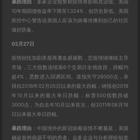
暴跌理由
：多家企业预警称疫情将影响其业绩。美国
10年期国债收益率下降至1.324%，创历史新低。美国
疾控中心警告说美国人应该为病毒传播到自己的社区
做好防备。
02月27日
疫情担忧加剧美股再遭血腥屠戮，悲观情绪继续主导
市场，三大指数连续第6个交易日全线收跌，跌幅均
超4%，悉数进入回调区间。道指失守26000点，录
得自2018年02月05日以来的最大跌幅；纳指创2018
年10月以来的最大单日跌幅；标普500指数跌破
3000点，为自去年10月以来首次，创2011年08月18
日以来最大单日跌幅。
暴跌理由
：中国境外的新冠病毒疫情不断蔓延，美国
确诊首例病源不明的患者。众多企业与分析师纷纷发