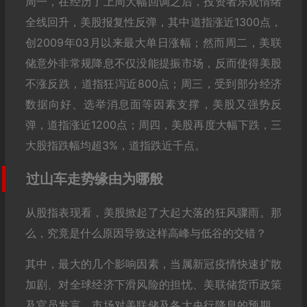
周一，在经历了上周大幅回调之后，投资者乐观情绪
全线回升，美股报复性反弹，其中道指涨近1300点，
创2009年03月以来最大单日涨幅；然而周二，美联
储意外非常规降息不仅没能提振市场，反而使得美股
不涨反跌，道指狂泻近800点；周三，受到部分经济
数据向好、选举消息面等因素支撑，美股又强势反
弹，道指涨近1200点；周四，美股再度大幅下跌，三
大股指跌幅均超3%，道指跌近千点。
过山车走势缘由为哪般
从股指表现看，美股掀起了大起大落的狂风骤雨。那
么，究竟是什么原因导致这样高峰与低谷的交错？
其中，最大的几个影响因素，当属新冠疫情快速扩散
加剧、对全球经济下滑风险的担忧、美联储货币政策
及官员发言、市场对美联储及各大央行降息的预期、