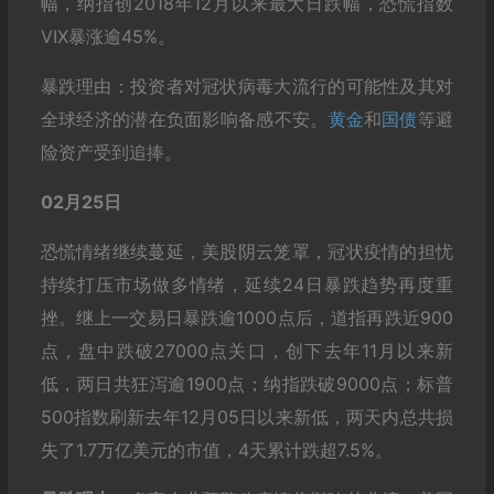
幅，纳指创2018年12月以来最大日跌幅，恐慌指数
VIX暴涨逾45%。
暴跌理由：投资者对冠状病毒大流行的可能性及其对
全球经济的潜在负面影响备感不安。
黄金
和
国债
等避
险资产受到追捧。
02月25日
恐慌情绪继续蔓延，美股阴云笼罩，冠状疫情的担忧
持续打压市场做多情绪，延续24日暴跌趋势再度重
挫。继上一交易日暴跌逾1000点后，道指再跌近900
点，盘中跌破27000点关口，创下去年11月以来新
低，两日共狂泻逾1900点；纳指跌破9000点；标普
500指数刷新去年12月05日以来新低，两天内总共损
失了1.7万亿美元的市值，4天累计跌超7.5%。