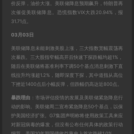
价反弹，油价大涨。美联储降息预期飙升，特朗普再
次催促美联储降息。恐慌指数VIX大跌20.94%，报
31.71点。
03月03日
美联储降息未能刺激美股上涨，三大指数宽幅震荡再
次暴跌。三大股指窄幅高开后快速下探跌幅均超1%，
随后在美联储将基准利率下调50个基点消息刺激下直
线拉升均涨超1.2%，随即深度下探，其中道指从高位
下挫近1400点后小幅反弹，但跌幅仍高达近800点。
暴跌理由
：市场评估疫情的发展及美联储紧急降息行
动的影响。美联储周二宣布紧急降息50个基点，以保
护美国经济扩张。G7集团声明称将使用政策工具来应
对新冠病毒的爆发，但没有公布任何具体的政策行动
细节。美国10年期国债收益率史上首次跌破1.0%。