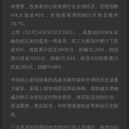
布预警，投资者担心疫情将打击全球经济。恐慌指数
VIX大涨超40%，市场预期
美联储
03月降息概率
79.7%。
上周（02月24日至02月28日），美股创2008年金
融危机以来的最差一周表现，美三大股指均累计下跌
超10%。道指累计跌近3600点，跌幅12.36%；纳指
累计跌超1000点，跌幅10.54%；标普500指数累计
跌超380点，跌幅11.49%。
市场担心新冠病毒的迅速传播可能对全球经济造成重
大破坏。多国上报首例新冠肺炎病例。美联储主席鲍
威尔称正在密切监控肺炎疫情，将采取适当的行动。
原油重挫，黄金跳水，10年期美债收益率再创历史新
低。
三大基准股指周四收盘时均已跌入回调区。标普500