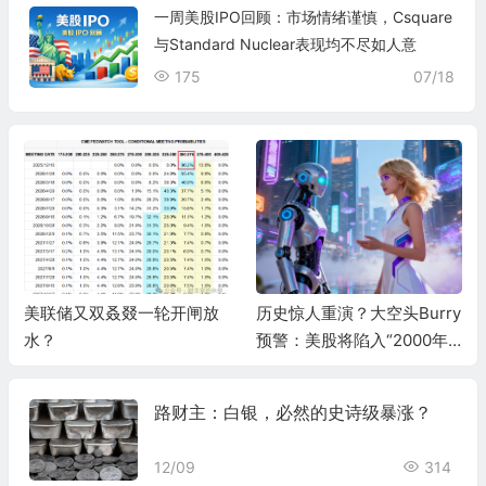
一周美股IPO回顾：市场情绪谨慎，Csquare
与Standard Nuclear表现均不尽如人意
175
07/18
美联储又双叒叕一轮开闸放
历史惊人重演？大空头Burry
水？
预警：美股将陷入“2000年
式熊市”，AI泡沫两年内破灭
路财主：白银，必然的史诗级暴涨？
12/09
314