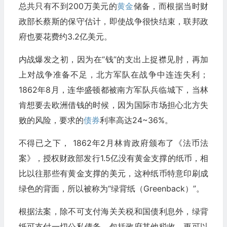
总共只有不到200万美元的
黄金
储备，而根据当时财
政部长蔡斯的保守估计，即使战争很快结束，联邦政
府也要花费约3.2亿美元。
内战爆发之初，因为在“钱”的支出上捉襟见肘，再加
上对战争准备不足，北方军队在战争中连连失利；
1862年8月，连华盛顿都被南方军队兵临城下，当林
肯想要去欧洲借钱的时候，因为国际市场担心北方失
败的风险，要求的
债券
利率高达24~36%。
不得已之下， 1862年2月林肯政府颁布了《法币法
案》，授权财政部发行1.5亿没有黄金支撑的纸币，相
比以往那些有黄金支撑的美元，这种纸币特意印刷成
绿色的背面，所以被称为“绿背纸（Greenback）”。
根据法案，除不可支付海关关税和国债利息外，绿背
纸可支付一切公私债务，包括政府其他税收，更可以