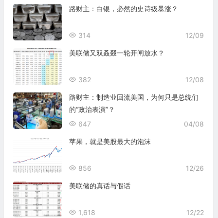
路财主：白银，必然的史诗级暴涨？
314
12/09
美联储又双叒叕一轮开闸放水？
382
12/08
路财主：制造业回流美国，为何只是总统们
的“政治表演”？
647
04/08
苹果，就是美股最大的泡沫
856
12/26
美联储的真话与假话
1,618
12/22