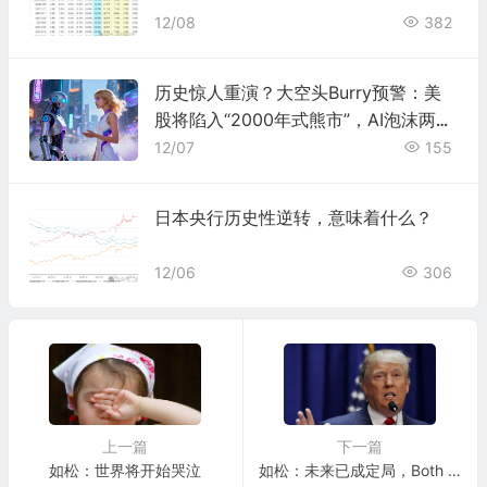
12/08
382
历史惊人重演？大空头Burry预警：美
股将陷入“2000年式熊市”，AI泡沫两年
内破灭
12/07
155
日本央行历史性逆转，意味着什么？
12/06
306
上一篇
下一篇
如松：世界将开始哭泣
如松：未来已成定局，Both Domestic & Abroad