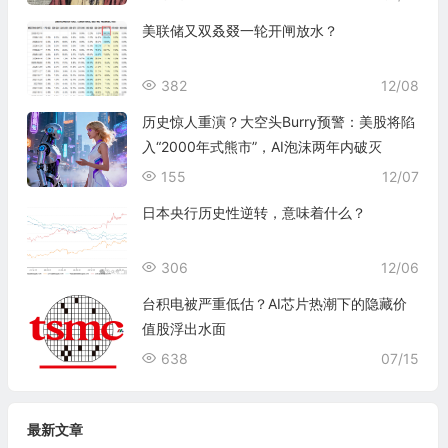
美联储又双叒叕一轮开闸放水？
382
12/08
历史惊人重演？大空头Burry预警：美股将陷
入“2000年式熊市”，AI泡沫两年内破灭
155
12/07
日本央行历史性逆转，意味着什么？
306
12/06
台积电被严重低估？AI芯片热潮下的隐藏价
值股浮出水面
638
07/15
最新文章