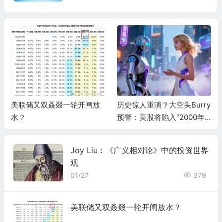
美联储又双叒叕一轮开闸放
历史惊人重演？大空头Burry
水？
预警：美股将陷入“2000年
式熊市”，AI泡沫两年内破灭
Joy Liu：《广义相对论》中的投资世界
观
01/27
379
美联储又双叒叕一轮开闸放水？