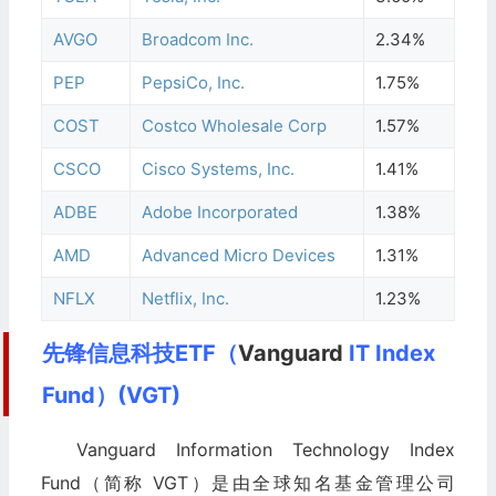
AVGO
Broadcom Inc.
2.34%
PEP
PepsiCo, Inc.
1.75%
COST
Costco Wholesale Corp
1.57%
CSCO
Cisco Systems, Inc.
1.41%
ADBE
Adobe Incorporated
1.38%
AMD
Advanced Micro Devices
1.31%
NFLX
Netflix, Inc.
1.23%
先锋信息科技ETF（
Vanguard
IT Index
Fund）(VGT)
Vanguard Information Technology Index
Fund（简称 VGT）是由全球知名基金管理公司