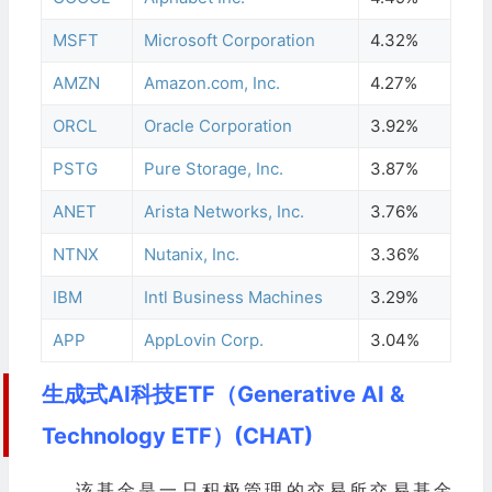
MSFT
Microsoft Corporation
4.32%
AMZN
Amazon.com, Inc.
4.27%
ORCL
Oracle Corporation
3.92%
PSTG
Pure Storage, Inc.
3.87%
ANET
Arista Networks, Inc.
3.76%
NTNX
Nutanix, Inc.
3.36%
IBM
Intl Business Machines
3.29%
APP
AppLovin Corp.
3.04%
生成式AI科技ETF（Generative AI &
Technology ETF）(CHAT)
该基金是一只积极管理的交易所交易基金