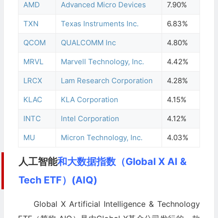
AMD
Advanced Micro Devices
7.90%
TXN
Texas Instruments Inc.
6.83%
QCOM
QUALCOMM Inc
4.80%
MRVL
Marvell Technology, Inc.
4.42%
LRCX
Lam Research Corporation
4.28%
KLAC
KLA Corporation
4.15%
INTC
Intel Corporation
4.12%
MU
Micron Technology, Inc.
4.03%
人工智能
和大数据指数（Global X AI &
Tech ETF）(AIQ)
Global X Artificial Intelligence & Technology