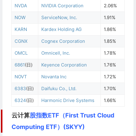
NVDA
NVIDIA Corporation
2.06%
NOW
ServiceNow, Inc.
1.91%
KARN
Kardex Holding AG
1.86%
CGNX
Cognex Corporation
1.85%
OMCL
Omnicell, Inc.
1.78%
6861
(日)
Keyence Corporation
1.76%
NOVT
Novanta Inc
1.72%
6383
(日)
Daifuku Co., Ltd.
1.70%
6324
(日)
Harmonic Drive Systems
1.66%
云计算
股指数ETF（First Trust Cloud
Computing ETF）(SKYY)