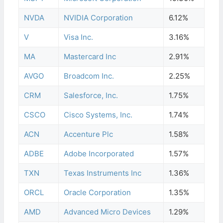
NVDA
NVIDIA Corporation
6.12%
V
Visa Inc.
3.16%
MA
Mastercard Inc
2.91%
AVGO
Broadcom Inc.
2.25%
CRM
Salesforce, Inc.
1.75%
CSCO
Cisco Systems, Inc.
1.74%
ACN
Accenture Plc
1.58%
ADBE
Adobe Incorporated
1.57%
TXN
Texas Instruments Inc
1.36%
ORCL
Oracle Corporation
1.35%
AMD
Advanced Micro Devices
1.29%