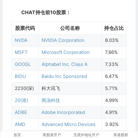
CHAT持仓前10股票：
股票代码
公司名称
持仓占比
NVDA
NVIDIA Corporation
8.03%
MSFT
Microsoft Corporation
7.86%
GOOGL
Alphabet Inc. Class A
7.33%
BIDU
Baidu Inc Sponsored
6.47%
2230(深)
科大讯飞
5.71%
20(港)
商汤科技
4.99%
ADBE
Adobe Incorporated
4.91%
AMD
Advanced Micro Devices
3.92%
首页
美股港开户
无境外地址开户
美港股群
MRVL
Marvell Technology, Inc.
3.88%