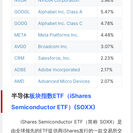
NVDA
NVIDIA Corporation
5.98%
GOOGL
Alphabet Inc. Class A
5.47%
GOOG
Alphabet Inc. Class C
4.78%
META
Meta Platforms Inc.
4.48%
AVGO
Broadcom Inc.
3.07%
CRM
Salesforce, Inc.
2.23%
ADBE
Adobe Incorporated
2.17%
AMD
Advanced Micro Devices
2.07%
半导体
板块指数ETF（iShares
Semiconductor ETF）(SOXX)
iShares Semiconductor ETF（简称 SOXX）是
由全球领先的ETF提供商iShares发行的一款交易所交