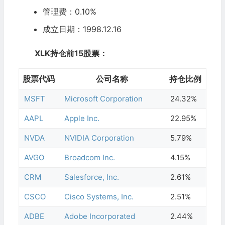
管理费：0.10%
成立日期：1998.12.16
XLK持仓前15股票：
股票代码
公司名称
持仓比例
MSFT
Microsoft Corporation
24.32%
AAPL
Apple Inc.
22.95%
NVDA
NVIDIA Corporation
5.79%
AVGO
Broadcom Inc.
4.15%
CRM
Salesforce, Inc.
2.61%
CSCO
Cisco Systems, Inc.
2.51%
ADBE
Adobe Incorporated
2.44%