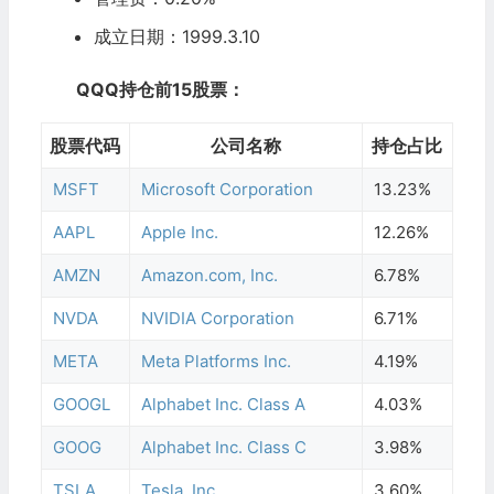
成立日期：1999.3.10
QQQ持仓前15股票：
股票代码
公司名称
持仓占比
MSFT
Microsoft Corporation
13.23%
AAPL
Apple Inc.
12.26%
AMZN
Amazon.com, Inc.
6.78%
NVDA
NVIDIA Corporation
6.71%
META
Meta Platforms Inc.
4.19%
GOOGL
Alphabet Inc. Class A
4.03%
GOOG
Alphabet Inc. Class C
3.98%
TSLA
Tesla, Inc.
3.60%