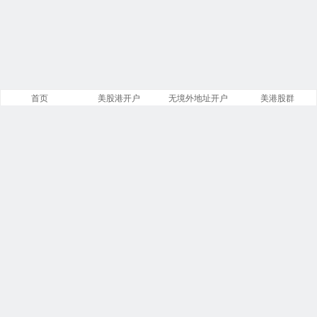
首页
美股港开户
无境外地址开户
美港股群
站点导航
盈透证券开户
第一证券开户
美股开户门槛