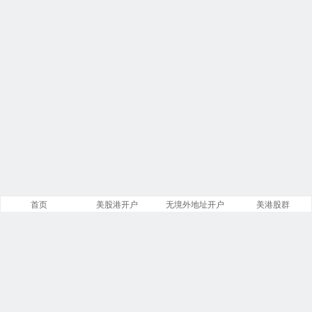
首页
美股港开户
无境外地址开户
美港股群