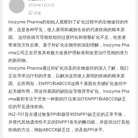
2020年7月21日
回复
Inozyme Pharma的创始人观察到了矿化过程中的生物途径的作
用，这是各种罕见，使人衰弱和威胁生命的代谢疾病的根本原
因。 这些疾病可导致软组织过度钙化和骨骼矿化不足，给患者
带来毁灭性后果。基于对矿化生物学的深刻理解，Inozyme Pha
rma公司正在开发具有极大改善护理标准和改变治疗范例的潜力
的新药物。
Inozyme Pharma通过对矿化涉及的生物途径的深入了解，我们
正在寻求治疗剂的开发，以解决这些使人衰弱的疾病的根本原
因。众所周知，ENPP1和ABCC6这两个基因在关键矿化途径中
起关键作用，而这些基因的缺陷会导致异常矿化。Inozyme Pha
rma最初专注于开发一种新的疗法来治疗ENPP1和ABCC6缺乏
症的罕见遗传疾病。
INZ-701旨在通过恢复PPi和腺苷对ENPP1缺乏症的正常平衡，
并替代其他遗传性不足的ENPP1丧失的酶功能，并提供治疗其他
疾病的方法，例如ABCC6缺乏症，涉及低PPi水平。