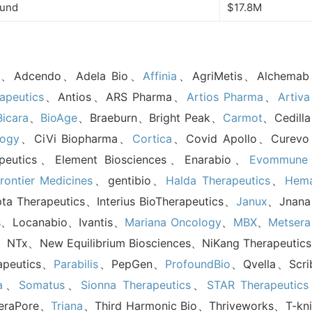
Fund
$17.8M
、Adcendo、Adela Bio、
Affinia
、AgriMetis、Alchema
apeutics
、Antios、ARS Pharma、
Artios Pharma
、
Artiva
Bicara
、
BioAge
、Braeburn、Bright Peak、
Carmot
、Cedill
ogy
、CiVi Biopharma、
Cortica
、Covid Apollo、Curev
apeutics、Element Biosciences、Enarabio、
Evommune
rontier Medicines
、gentibio、
Halda Therapeutics
、
Hem
 Therapeutics、Interius BioTherapeutics、
Janux
、Jnan
、Locanabio、Ivantis、
Mariana Oncology
、
MBX
、
Metsera
NTx、New Equilibrium Biosciences、NiKang Therapeutic
apeutics、
Parabilis
、PepGen、
ProfoundBio
、Qvella、Scri
a
、
Somatus
、
Sionna Therapeutics
、
STAR Therapeutics
eraPore、
Triana
、Third Harmonic Bio、Thriveworks、T-kni