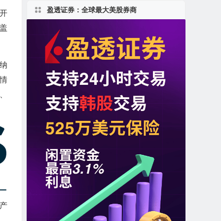
盈透证券：全球最大美股券商
，开
盖
据纳
场情
、
中产
者、