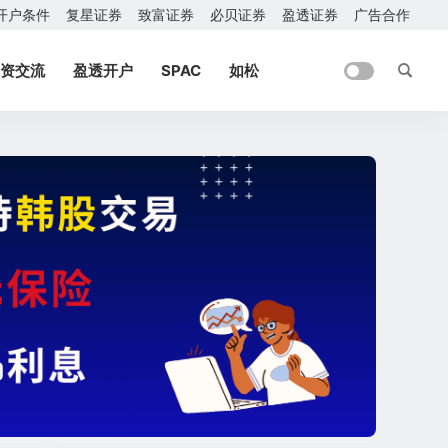
开户条件
复星证券
致富证券
必贝证券
盈透证券
广告合作
资交流
盈透开户
SPAC
如松