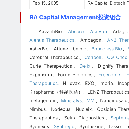
Feb 15, 2005
RA Capital Biotech 
RA Capital Management投资组合
AavantiBio、
Abcuro
、
Acrivon
、Adagio
Alentis Therapeutics
、Ambagon、
AN2 Ther
AsherBio、Attune、be.bio、
Boundless Bio
、
Cerebral Therapeutics、
Ceribell
、
CG Oncol
Curie Therapeutics、
Delix
、Dignify Ther
Expansion、Forge Biologics、
Freenome
、
F
Therapeutics
、Hillevax、EXO、imbria、Indapta
Kirapharma（科越医药）、LENZ Therapeutics
metagenomi、
Mineralys
、
MMI
、Nanomosaic、
Nimbus、Nodexus、Nucleix、Obsidian Ther
Therapeutics、Selux Diagnostics、
Septern
Sydnexis、
Synthego
、Synthekine、Tasso、T