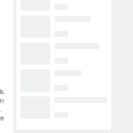
团队
行
、
市