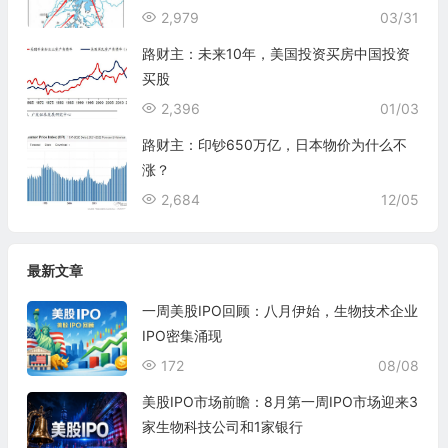
2,979
03/31
路财主：未来10年，美国投资买房中国投资
买股
2,396
01/03
路财主：印钞650万亿，日本物价为什么不
涨？
2,684
12/05
最新文章
一周美股IPO回顾：八月伊始，生物技术企业
IPO密集涌现
172
08/08
美股IPO市场前瞻：8月第一周IPO市场迎来3
家生物科技公司和1家银行