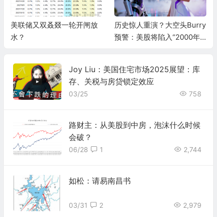
美联储又双叒叕一轮开闸放
历史惊人重演？大空头Burry
水？
预警：美股将陷入“2000年
式熊市”，AI泡沫两年内破灭
Joy Liu：美国住宅市场2025展望：库
存、关税与房贷锁定效应
03/25
758
路财主：从美股到中房，泡沫什么时候
会破？
06/28
1
2,744
如松：请易南昌书
03/31
2
2,979