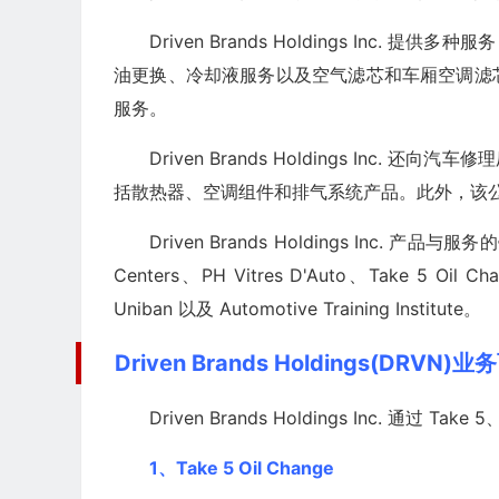
Driven Brands Holdings In
油更换、冷却液服务以及空气滤芯和车厢空调滤
服务。
Driven Brands Holdings Inc
括散热器、空调组件和排气系统产品。此外，该
Driven Brands Holdings Inc. 产品
Centers、PH Vitres D'Auto、Take 5 Oil C
Uniban 以及 Automotive Training Institute。
Driven Brands Holdings(DRVN)
Driven Brands Holdings Inc. 通过 Ta
1、Take 5 Oil Change