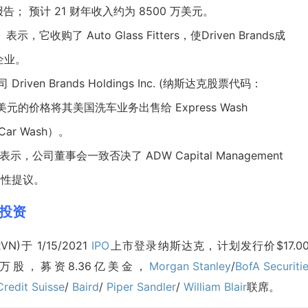
门报告； 预计 21 财年收入约为 8500 万美元。
表示，它收购了 Auto Glass Fitters，使Driven Brands成
企业。
n Brands Holdings Inc. (
纳斯达克
股票代码：
美元的价格将其美国洗车业务出售给 Express Wash
s Car Wash）。
N) 表示，公司董事会一致否决了 ADW Capital Management
束性提议。
美股投资
DRVN)于 1/15/2021
IPO
上市登录纳斯达克，计划发行价$17.00
0万股，募资8.36亿美金，
Morgan Stanley
/
BofA Securiti
Credit Suisse
/
Baird
/
Piper Sandler
/
William Blair
联席。