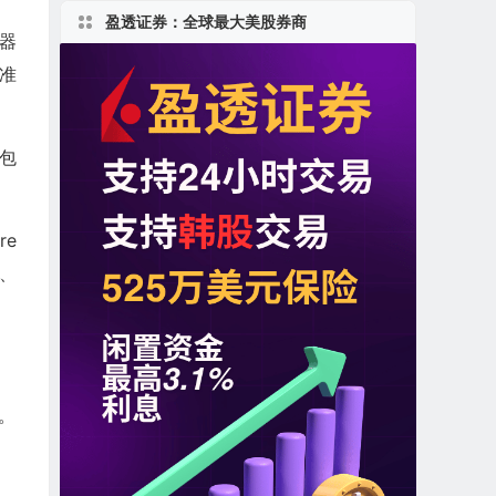
盈透证券：全球最大美股券商
速器
准
包
re
C、
营。