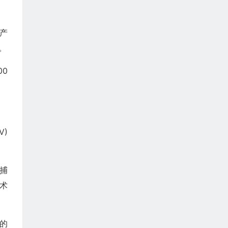
日产
。
00
V)
捕
技术
萨的