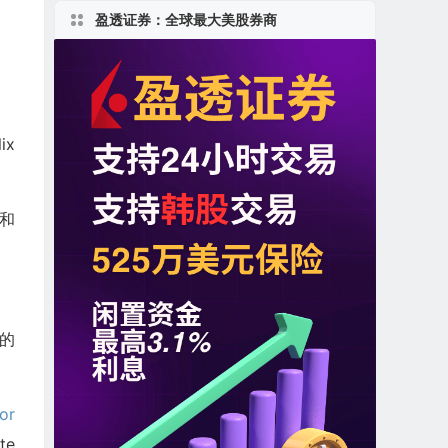
盈透证券：全球最大美股券商
ix
p和
投的
or
te