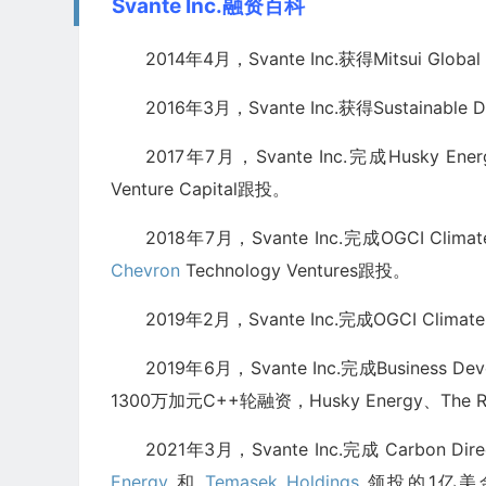
Svante Inc.融资百科
2014年4月，Svante Inc.获得Mitsui Global
2016年3月，Svante Inc.获得Sustainable
2017年7月，Svante Inc.完成Husky En
Venture Capital跟投。
2018年7月，Svante Inc.完成OGCI Clim
Chevron
Technology Ventures跟投。
2019年2月，Svante Inc.完成OGCI Clim
2019年6月，Svante Inc.完成Business Dev
1300万加元C++轮融资，Husky Energy、The Rod
2021年3月，Svante Inc.完成 Carbon Direc
Energy
和
Temasek Holdings
领投的1亿美金D轮融