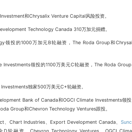
 Investment和Chrysalix Venture Capital风险投资。
 Development Technology Canada 310万加元捐赠。
ergy领投的1000万加元B轮融资，The Roda Group和Chrysal
ate Investments领投的1100万美元C轮融资，The Roda Grou
ate Investments独家500万美元C+轮融资。
elopment Bank of Canada和OGCI Climate Investments领
a Group和Chevron Technology Ventures跟投。
t、Chart Industries、Export Development Canada、
Sunc
资，Chevron Technology Ventures、OGCI Clima