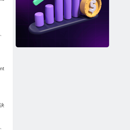
、
nt
解决
i、