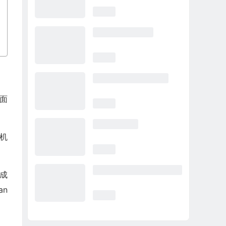
面
器机
成
an