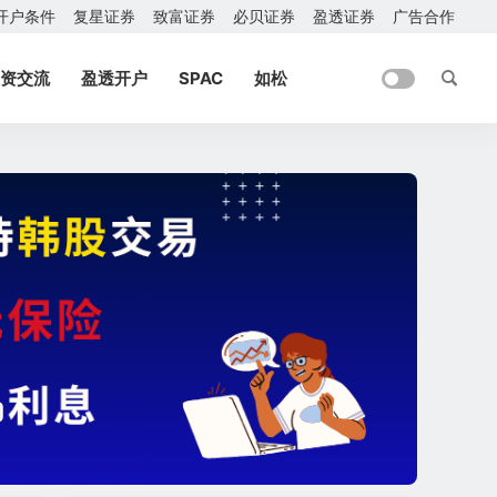
开户条件
复星证券
致富证券
必贝证券
盈透证券
广告合作
资交流
盈透开户
SPAC
如松