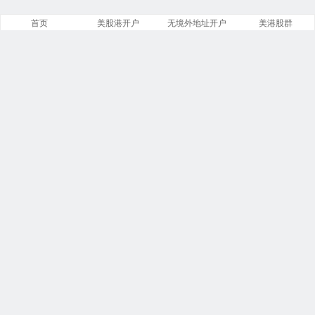
首页
美股港开户
无境外地址开户
美港股群
网站概况
文章
分类
13885
258
标签
留言
23913
5553
链接
浏览
13
249823222
今日
本周
1
14