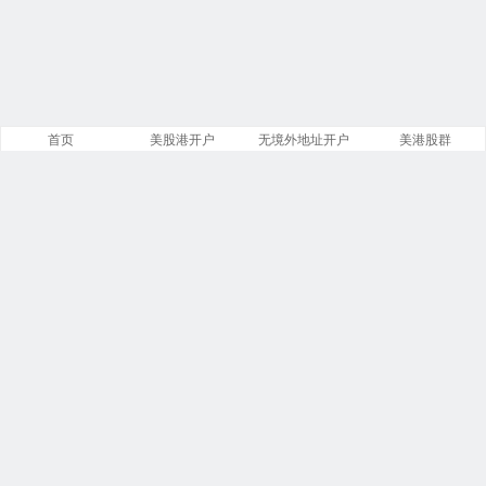
首页
美股港开户
无境外地址开户
美港股群
站点导航
盈透证券开户
美股开户门槛
港股开户指引