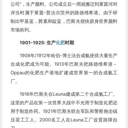
公司”，生产颜料。公司成立后一周就搬迁到莱茵河对
岸当时属于莱茵-普法尔茨州的路德维希港。由于研
制出甲基蓝，茜素和靛蓝，巴斯夫很快跻身世界颜料
市场前列。
1901-1925: 生产
化肥
时期
1908年/1912年哈伯-博士法合成氨使得大量生产
合成化肥成为可能。1913年巴斯夫把路德维希港－
Oppau的化肥生产基地扩建成世界第一的合成氨工
厂。
1916年巴斯夫在Leuna建成第二个合成氨工厂。
这里的产品在第一次世界大战中不光用于制造化肥还
用于制造炸药。1921年巴斯夫联合军队和警察炮击镇
压罢工工人。2000名工人在Leuna工厂设置路障自