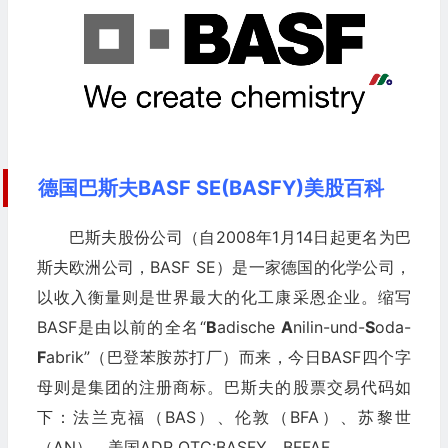
德国巴斯夫BASF SE(BASFY)美股百科
巴斯夫股份公司（自2008年1月14日起更名为巴
斯夫欧洲公司，BASF SE）是一家德国的化学公司，
以收入衡量则是世界最大的化工康采恩企业。缩写
BASF是由以前的全名“
B
adische
A
nilin-und-
S
oda-
F
abrik”（巴登苯胺苏打厂）而来，今日BASF四个字
母则是集团的注册商标。巴斯夫的股票交易代码如
下：法兰克福（BAS）、伦敦（BFA）、苏黎世
（AN）、美国ADR OTC:BASFY、BFFAF。