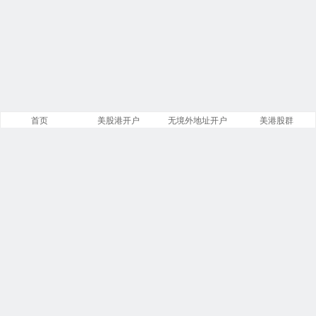
首页
美股港开户
无境外地址开户
美港股群
站点导航