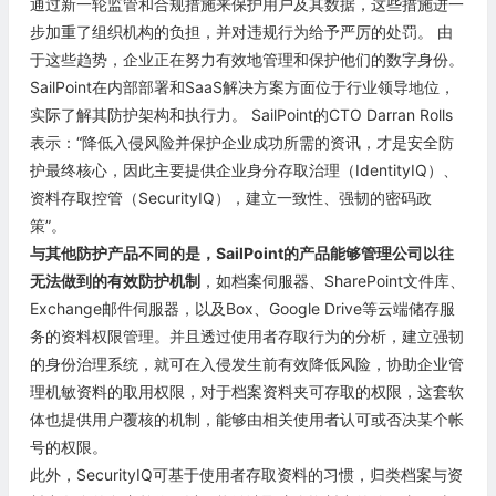
通过新一轮监管和合规措施来保护用户及其数据，这些措施进一
步加重了组织机构的负担，并对违规行为给予严厉的处罚。 由
于这些趋势，企业正在努力有效地管理和保护他们的数字身份。
SailPoint在内部部署和SaaS解决方案方面位于行业领导地位，
实际了解其防护架构和执行力。 SailPoint的CTO Darran Rolls
表示：“降低入侵风险并保护企业成功所需的资讯，才是安全防
护最终核心，因此主要提供企业身分存取治理（IdentityIQ）、
资料存取控管（SecurityIQ），建立一致性、强韧的密码政
策”。
与其他防护产品不同的是，SailPoint的产品能够管理公司以往
无法做到的有效防护机制
，如档案伺服器、SharePoint文件库、
Exchange邮件伺服器，以及
Box
、
Google
Drive等云端储存服
务的资料权限管理。并且透过使用者存取行为的分析，建立强韧
的身份治理系统，就可在入侵发生前有效降低风险，协助企业管
理机敏资料的取用权限，对于档案资料夹可存取的权限，这套软
体也提供用户覆核的机制，能够由相关使用者认可或否决某个帐
号的权限。
此外，SecurityIQ可基于使用者存取资料的习惯，归类档案与资